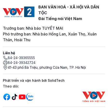
BAN VĂN HOÁ - XÃ HỘI VÀ DÂN
TỘC
Đài Tiếng nói Việt Nam
Trưởng ban: Nhà báo TUYẾT MAI
Phó trưởng ban: Nhà báo Hồng Lan, Xuân Thọ, Xuân
Thân, Hoài Thu
Liên hệ
84-24-39365555
84-24-39342724
41-43 phố Bà Triệu, phường Cửa Nam, TP. Hà Nội
Phát triển và vận hành bởi SolidTech
Mạng xã hội
Theo dõi: