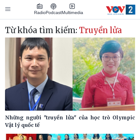
Nhảy đến nội dung
Podcast
Radio
Multimedia
Main navigation
Từ khóa tìm kiếm:
Truyền lửa
Những người "truyền lửa" của học trò Olympic
Vật lý quốc tế