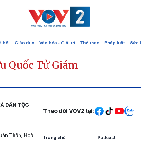
ã hội
Giáo dục
Văn hóa - Giải trí
Thể thao
Pháp luật
Sức 
ửu Quốc Tử Giám
Mạng xã hội
VÀ DÂN TỘC
Theo dõi VOV2 tại:
uân Thân, Hoài
Trang chủ
Podcast