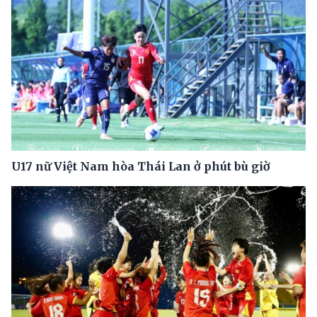
U17 nữ Việt Nam hòa Thái Lan ở phút bù giờ