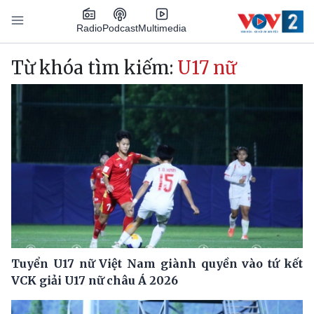
Nhảy đến nội dung
Podcast
Radio
Multimedia
Main navigation
Từ khóa tìm kiếm:
U17 nữ
Tuyển U17 nữ Việt Nam giành quyền vào tứ kết
VCK giải U17 nữ châu Á 2026