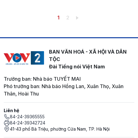
Pagination
Trang hiện thời
Trang
1
2
BAN VĂN HOÁ - XÃ HỘI VÀ DÂN
TỘC
Đài Tiếng nói Việt Nam
Trưởng ban: Nhà báo TUYẾT MAI
Phó trưởng ban: Nhà báo Hồng Lan, Xuân Thọ, Xuân
Thân, Hoài Thu
Liên hệ
84-24-39365555
84-24-39342724
41-43 phố Bà Triệu, phường Cửa Nam, TP. Hà Nội