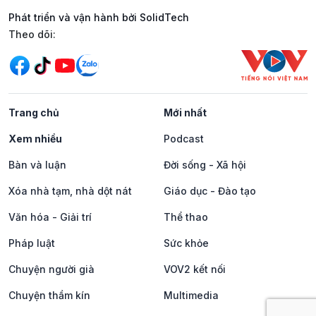
Phát triển và vận hành bởi SolidTech
Mạng xã hội
Theo dõi:
Trang chủ
Mới nhất
Xem nhiều
Podcast
Bàn và luận
Đời sống - Xã hội
Xóa nhà tạm, nhà dột nát
Giáo dục - Đào tạo
Văn hóa - Giải trí
Thể thao
Pháp luật
Sức khỏe
Chuyện người già
VOV2 kết nối
Chuyện thầm kín
Multimedia