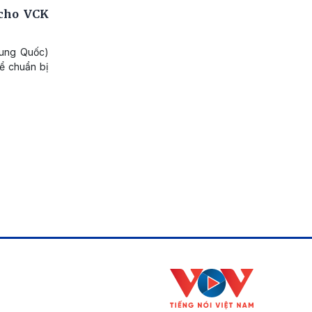
 cho VCK
rung Quốc)
ể chuẩn bị