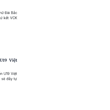
 nữ Đài Bắc
tứ kết VCK
U19 Việt
ển U19 Việt
 sẻ đầy tự