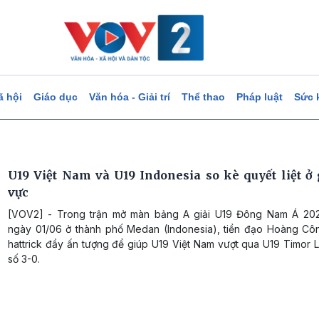
ã hội
Giáo dục
Văn hóa - Giải trí
Thể thao
Pháp luật
Sức 
U19 Việt Nam và U19 Indonesia so kè quyết liệt ở 
vực
[VOV2] - Trong trận mở màn bảng A giải U19 Đông Nam Á 202
ngày 01/06 ở thành phố Medan (Indonesia), tiền đạo Hoàng Cô
hattrick đầy ấn tượng để giúp U19 Việt Nam vượt qua U19 Timor L
số 3-0.