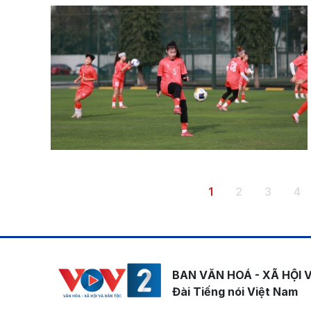
Pagination
Trang hiện thời
Trang
Trang
Tr
1
2
3
4
BAN VĂN HOÁ - XÃ HỘI 
Đài Tiếng nói Việt Nam