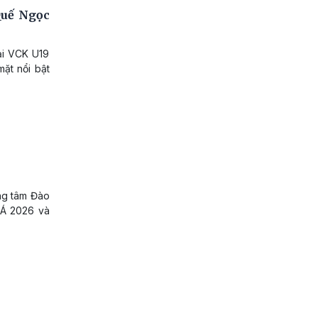
Quế Ngọc
ại VCK U19
ặt nổi bật
ung tâm Đào
 Á 2026 và