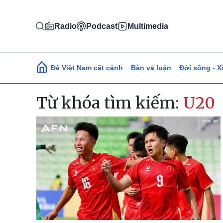
Nhảy đến nội dung
Radio
Podcast
Multimedia
Main navigation
Để Việt Nam cất cánh
Bàn và luận
Đời sống - X
Từ khóa tìm kiếm:
U20