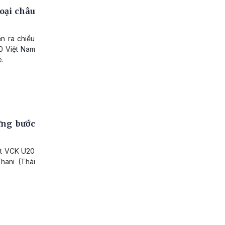
oại châu
n ra chiều
20 Việt Nam
e.
ừng bước
ết VCK U20
hani (Thái