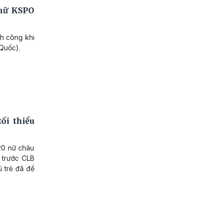
 nữ KSPO
nh công khi
Quốc).
ối thiểu
20 nữ châu
 trước CLB
ủ trẻ đã để