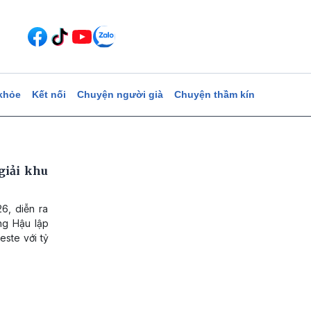
khỏe
Kết nối
Chuyện người già
Chuyện thầm kín
giải khu
6, diễn ra
ng Hậu lập
este với tỷ