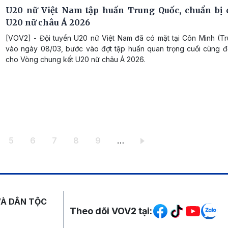
U20 nữ Việt Nam tập huấn Trung Quốc, chuẩn bị
U20 nữ châu Á 2026
[VOV2] - Đội tuyển U20 nữ Việt Nam đã có mặt tại Côn Minh (T
vào ngày 08/03, bước vào đợt tập huấn quan trọng cuối cùng đ
cho Vòng chung kết U20 nữ châu Á 2026.
ang
Trang
Trang
Trang
Trang
Trang
5
6
7
8
9
…
Mạng xã hội
VÀ DÂN TỘC
Theo dõi VOV2 tại: