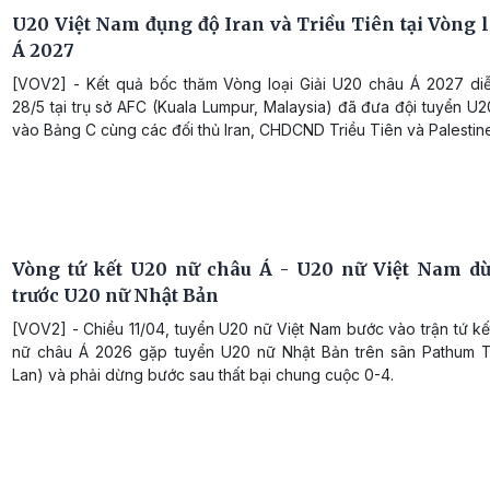
U20 Việt Nam đụng độ Iran và Triều Tiên tại Vòng l
Á 2027
[VOV2] - Kết quả bốc thăm Vòng loại Giải U20 châu Á 2027 diễ
28/5 tại trụ sở AFC (Kuala Lumpur, Malaysia) đã đưa đội tuyển U
vào Bảng C cùng các đối thủ Iran, CHDCND Triều Tiên và Palestin
Vòng tứ kết U20 nữ châu Á - U20 nữ Việt Nam d
trước U20 nữ Nhật Bản
[VOV2] - Chiều 11/04, tuyển U20 nữ Việt Nam bước vào trận tứ k
nữ châu Á 2026 gặp tuyển U20 nữ Nhật Bản trên sân Pathum T
Lan) và phải dừng bước sau thất bại chung cuộc 0-4.