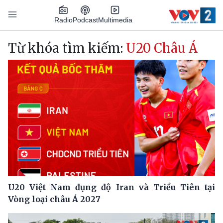
Nhảy đến nội dung
Podcast
Radio
Multimedia
Main navigation
Từ khóa tìm kiếm:
U20 Châu Á
U20 Việt Nam đụng độ Iran và Triều Tiên tại
Vòng loại châu Á 2027