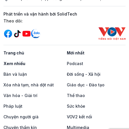
Phát triển và vận hành bởi SolidTech
Mạng xã hội
Theo dõi:
Trang chủ
Mới nhất
Xem nhiều
Podcast
Bàn và luận
Đời sống - Xã hội
Xóa nhà tạm, nhà dột nát
Giáo dục - Đào tạo
Văn hóa - Giải trí
Thể thao
Pháp luật
Sức khỏe
Chuyện người già
VOV2 kết nối
Chuyện thầm kín
Multimedia