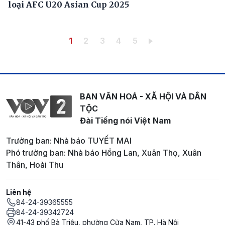
loại AFC U20 Asian Cup 2025
Pagination
Trang hiện thời
Trang
Trang
Trang
Trang
1
2
3
4
5
BAN VĂN HOÁ - XÃ HỘI VÀ DÂN
TỘC
Đài Tiếng nói Việt Nam
Trưởng ban: Nhà báo TUYẾT MAI
Phó trưởng ban: Nhà báo Hồng Lan, Xuân Thọ, Xuân
Thân, Hoài Thu
Liên hệ
84-24-39365555
84-24-39342724
41-43 phố Bà Triệu, phường Cửa Nam, TP. Hà Nội