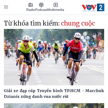
Nhảy đến nội dung
Podcast
Radio
Multimedia
Main navigation
Từ khóa tìm kiếm:
chung cuộc
Giải xe đạp cúp Truyền hình TP.HCM - Marchuk
Dzianis xứng danh vua nước rút