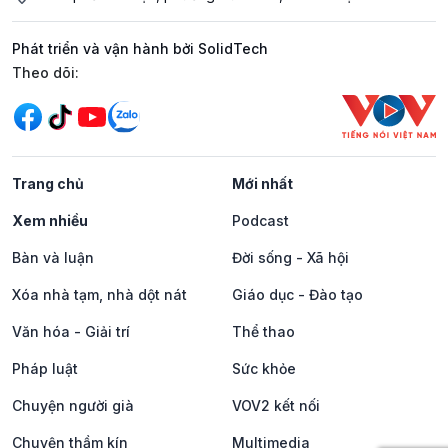
Phát triển và vận hành bởi SolidTech
Mạng xã hội
Theo dõi:
Trang chủ
Mới nhất
Xem nhiều
Podcast
Bàn và luận
Đời sống - Xã hội
Xóa nhà tạm, nhà dột nát
Giáo dục - Đào tạo
Văn hóa - Giải trí
Thể thao
Pháp luật
Sức khỏe
Chuyện người già
VOV2 kết nối
Chuyện thầm kín
Multimedia