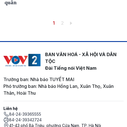
quân
Pagination
Trang hiện thời
Trang
1
2
BAN VĂN HOÁ - XÃ HỘI VÀ DÂN
TỘC
Đài Tiếng nói Việt Nam
Trưởng ban: Nhà báo TUYẾT MAI
Phó trưởng ban: Nhà báo Hồng Lan, Xuân Thọ, Xuân
Thân, Hoài Thu
Liên hệ
84-24-39365555
84-24-39342724
41-43 phố Bà Triệu, phường Cửa Nam, TP. Hà Nội