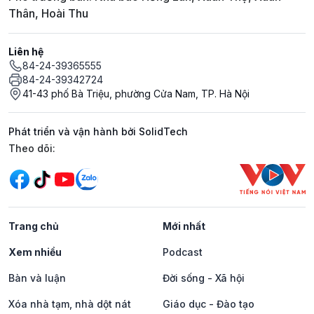
Thân, Hoài Thu
Liên hệ
84-24-39365555
84-24-39342724
41-43 phố Bà Triệu, phường Cửa Nam, TP. Hà Nội
Phát triển và vận hành bởi SolidTech
Mạng xã hội
Theo dõi:
Trang chủ
Mới nhất
Xem nhiều
Podcast
Bàn và luận
Đời sống - Xã hội
Xóa nhà tạm, nhà dột nát
Giáo dục - Đào tạo