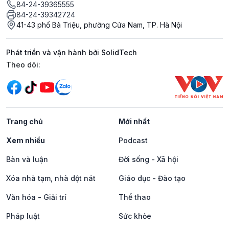
84-24-39365555
84-24-39342724
41-43 phố Bà Triệu, phường Cửa Nam, TP. Hà Nội
Phát triển và vận hành bởi SolidTech
Mạng xã hội
Theo dõi:
Trang chủ
Mới nhất
Xem nhiều
Podcast
Bàn và luận
Đời sống - Xã hội
Xóa nhà tạm, nhà dột nát
Giáo dục - Đào tạo
Văn hóa - Giải trí
Thể thao
Pháp luật
Sức khỏe