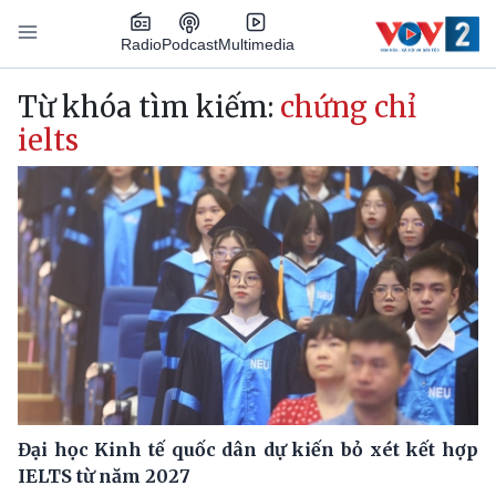
Nhảy đến nội dung
Podcast
Radio
Multimedia
Main navigation
Từ khóa tìm kiếm:
chứng chỉ
ielts
Đại học Kinh tế quốc dân dự kiến bỏ xét kết hợp
IELTS từ năm 2027