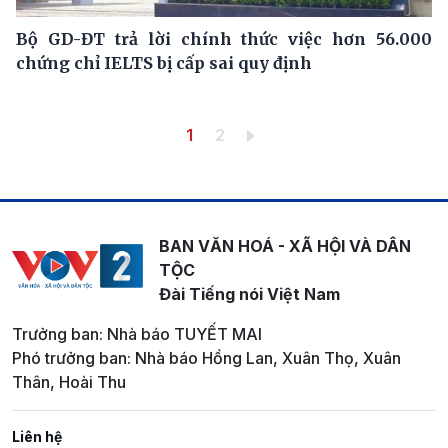
Bộ GD-ĐT trả lời chính thức việc hơn 56.000
chứng chỉ IELTS bị cấp sai quy định
Pagination
Trang hiện thời
Trang
1
2
BAN VĂN HOÁ - XÃ HỘI VÀ DÂN
TỘC
Đài Tiếng nói Việt Nam
Trưởng ban: Nhà báo TUYẾT MAI
Phó trưởng ban: Nhà báo Hồng Lan, Xuân Thọ, Xuân
Thân, Hoài Thu
Liên hệ