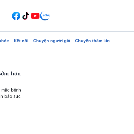
khỏe
Kết nối
Chuyện người già
Chuyện thầm kín
 sớm hơn
i mắc bệnh
ảnh báo sức