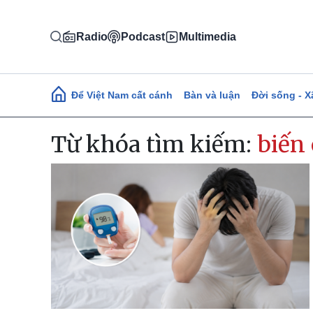
Nhảy đến nội dung
Radio
Podcast
Multimedia
Main navigation
Để Việt Nam cất cánh
Bàn và luận
Đời sống - X
Từ khóa tìm kiếm:
biến