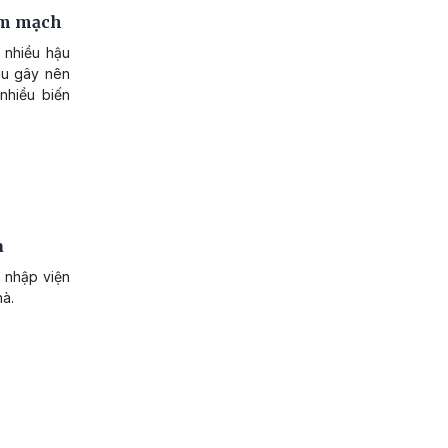
im mạch
 nhiều hậu
ầu gây nên
nhiều biến
à
 nhập viện
hà.