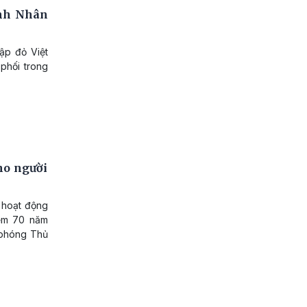
ạnh Nhân
ập đỏ Việt
 phối trong
ho người
i hoạt động
iệm 70 năm
i phóng Thủ