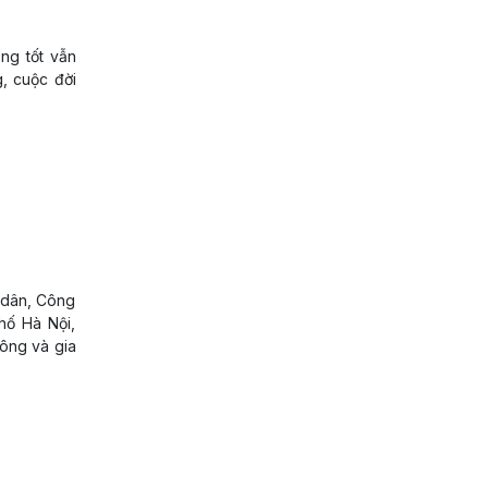
ng tốt vẫn
, cuộc đời
 dân, Công
hố Hà Nội,
công và gia