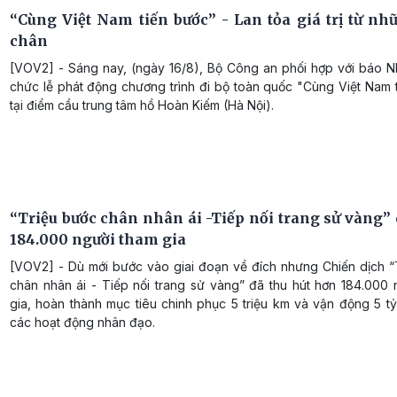
“Cùng Việt Nam tiến bước” - Lan tỏa giá trị từ nh
chân
[VOV2] - Sáng nay, (ngày 16/8), Bộ Công an phối hợp với báo N
chức lễ phát động chương trình đi bộ toàn quốc "Cùng Việt Nam 
tại điểm cầu trung tâm hồ Hoàn Kiếm (Hà Nội).
“Triệu bước chân nhân ái -Tiếp nối trang sử vàng”
184.000 người tham gia
[VOV2] - Dù mới bước vào giai đoạn về đích nhưng Chiến dịch “
chân nhân ái - Tiếp nối trang sử vàng” đã thu hút hơn 184.000 
gia, hoàn thành mục tiêu chinh phục 5 triệu km và vận động 5 t
các hoạt động nhân đạo.