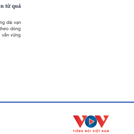
n từ quá
ng dài vạn
 theo dòng
à vẫn vững