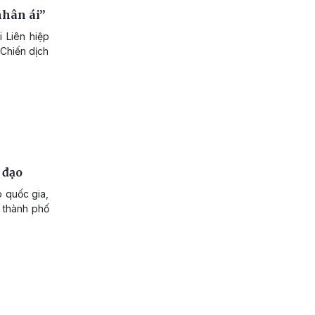
nhân ái”
 Liên hiệp
Chiến dịch
 đạo
 quốc gia,
i thành phố