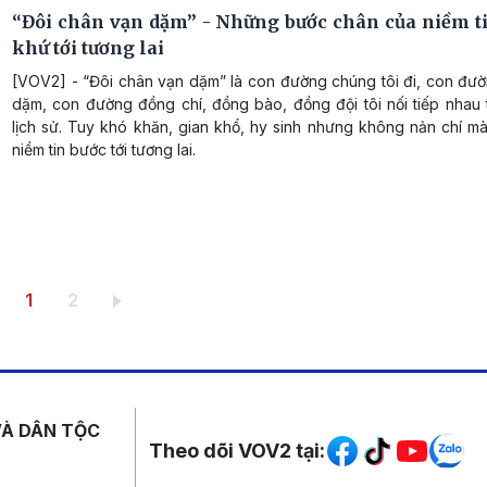
“Đôi chân vạn dặm” - Những bước chân của niềm ti
khứ tới tương lai
[VOV2] - “Đôi chân vạn dặm” là con đường chúng tôi đi, con đườ
dặm, con đường đồng chí, đồng bào, đồng đội tôi nối tiếp nhau
lịch sử. Tuy khó khăn, gian khổ, hy sinh nhưng không nản chí m
niềm tin bước tới tương lai.
Trang hiện thời
Trang
1
2
Mạng xã hội
VÀ DÂN TỘC
Theo dõi VOV2 tại: