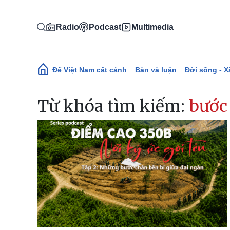
Nhảy đến nội dung
Radio
Podcast
Multimedia
Main navigation
Để Việt Nam cất cánh
Bàn và luận
Đời sống - X
Từ khóa tìm kiếm:
bước