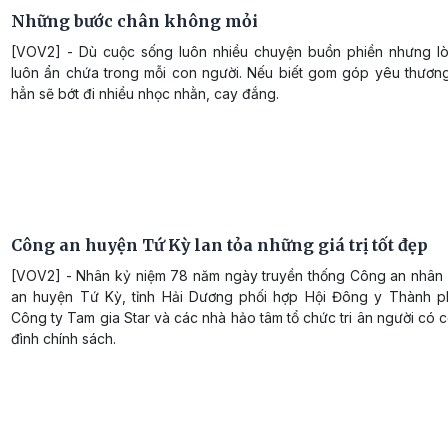
Những bước chân không mỏi
[VOV2] - Dù cuộc sống luôn nhiều chuyện buồn phiền nhưng lò
luôn ẩn chứa trong mỗi con người. Nếu biết gom góp yêu thương
hẳn sẽ bớt đi nhiều nhọc nhằn, cay đắng.
Công an huyện Tứ Kỳ lan tỏa những giá trị tốt đẹp
[VOV2] - Nhân kỷ niệm 78 năm ngày truyền thống Công an nhân
an huyện Tứ Kỳ, tỉnh Hải Dương phối hợp Hội Đông y Thành p
Công ty Tam gia Star và các nhà hảo tâm tổ chức tri ân người có 
đình chính sách.