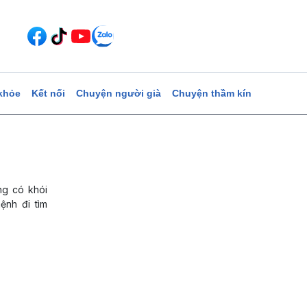
khỏe
Kết nối
Chuyện người già
Chuyện thầm kín
ng có khói
ệnh đi tìm