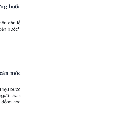
ững bước
hân dân tổ
tiến bước",
 cán mốc
Triệu bước
người tham
ỷ đồng cho