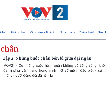
ã hội
Giáo dục
Văn hóa - Giải trí
Thể thao
Pháp luật
Sức 
 chân
Tập 2: Những bước chân bền bỉ giữa đại ngàn
[VOV2] - Có những cuộc hành quân không có tiếng súng, khô
lửa, nhưng vẫn mang trong mình một sứ mệnh đặc biệt - sứ m
những người đồng đội đã nằm lại.