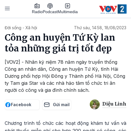
Nhảy đến nội dung
Podcast
Radio
Multimedia
Main navigation
Đời sống - Xã hội
Thứ sáu, 14:58, 18/08/2023
Công an huyện Tứ Kỳ lan
tỏa những giá trị tốt đẹp
[VOV2] - Nhân kỷ niệm 78 năm ngày truyền thống
Công an nhân dân, Công an huyện Tứ Kỳ, tỉnh Hải
Dương phối hợp Hội Đông y Thành phố Hà Nội, Công
ty Tam gia Star và các nhà hảo tâm tổ chức tri ân
người có công và gia đình chính sách.
Diệu Linh
Facebook
Gửi mail
Chương trình tổ chức các hoạt động khám tư vấn và
phát thuốc miễn phí cho hơn 200 người có công, các