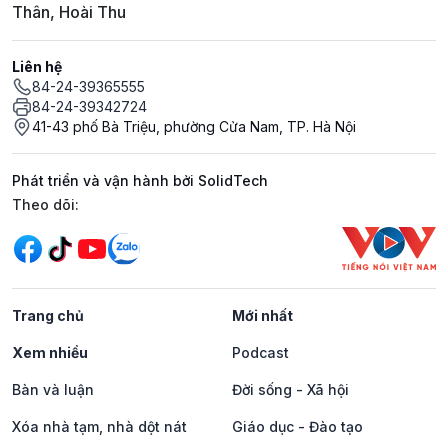
Thân, Hoài Thu
Liên hệ
84-24-39365555
84-24-39342724
41-43 phố Bà Triệu, phường Cửa Nam, TP. Hà Nội
Phát triển và vận hành bởi SolidTech
Mạng xã hội
Theo dõi:
Trang chủ
Mới nhất
Xem nhiều
Podcast
Bàn và luận
Đời sống - Xã hội
Xóa nhà tạm, nhà dột nát
Giáo dục - Đào tạo