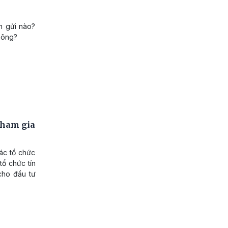
n gửi nào?
hông?
 tham gia
ác tổ chức
tổ chức tín
cho đầu tư