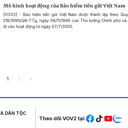
Mô hình hoạt động của Bảo hiểm tiền gửi Việt Nam
[VOV2] - Bảo hiểm tiền gửi Việt Nam được thành lập theo Quy
218/1999/QĐ-TTg, ngày 09/11/1999 của Thủ tướng Chính phủ và 
đi vào hoạt động từ ngày 07/7/2000.
Trang hiện thời
Trang
1
2
Mạng xã hội
VÀ DÂN TỘC
Theo dõi VOV2 tại: