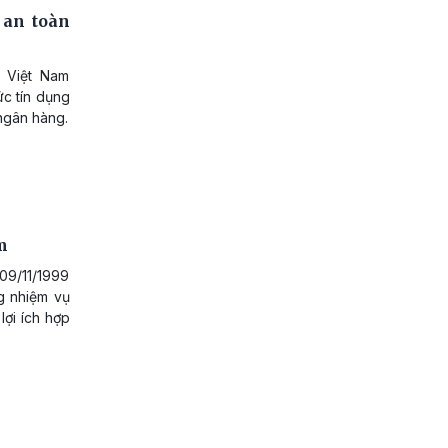
 an toàn
 Việt Nam
ức tín dụng
ngân hàng.
m
09/11/1999
g nhiệm vụ
ợi ích hợp