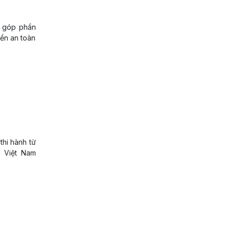
n, góp phần
iển an toàn
thi hành từ
i Việt Nam