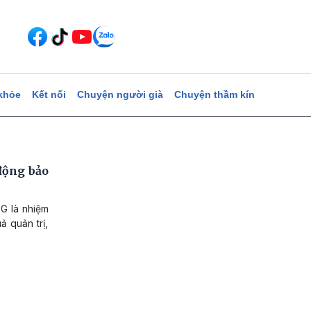
khỏe
Kết nối
Chuyện người già
Chuyện thầm kín
 động bảo
TG là nhiệm
 quản trị,