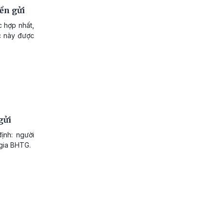
iền gửi
 hợp nhất,
ức này được
gửi
ịnh: người
 gia BHTG.