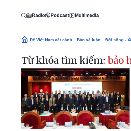
Nhảy đến nội dung
Radio
Podcast
Multimedia
Main navigation
Để Việt Nam cất cánh
Bàn và luận
Đời sống - X
Từ khóa tìm kiếm:
bảo 