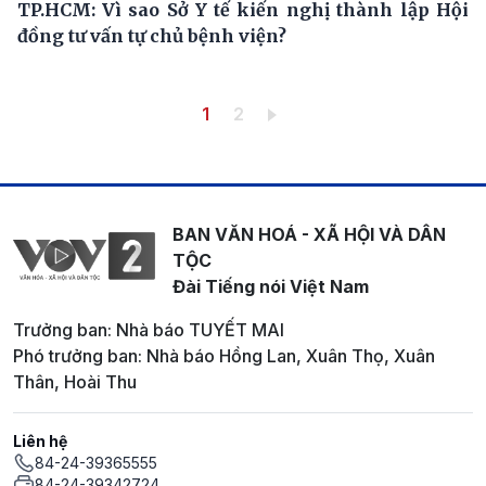
TP.HCM: Vì sao Sở Y tế kiến nghị thành lập Hội
đồng tư vấn tự chủ bệnh viện?
Pagination
Trang hiện thời
Trang
1
2
BAN VĂN HOÁ - XÃ HỘI VÀ DÂN
TỘC
Đài Tiếng nói Việt Nam
Trưởng ban: Nhà báo TUYẾT MAI
Phó trưởng ban: Nhà báo Hồng Lan, Xuân Thọ, Xuân
Thân, Hoài Thu
Liên hệ
84-24-39365555
84-24-39342724