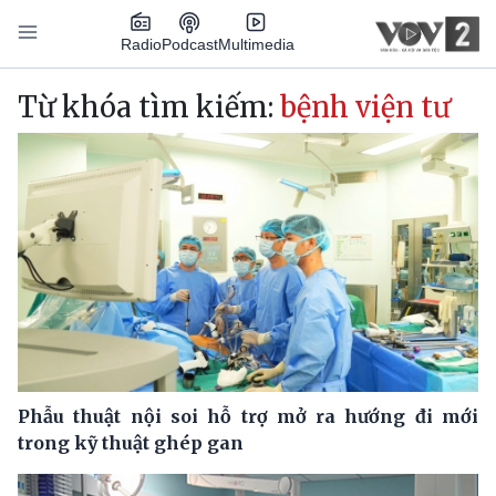
Nhảy đến nội dung
Podcast
Radio
Multimedia
Main navigation
Từ khóa tìm kiếm:
bệnh viện tư
Phẫu thuật nội soi hỗ trợ mở ra hướng đi mới
trong kỹ thuật ghép gan