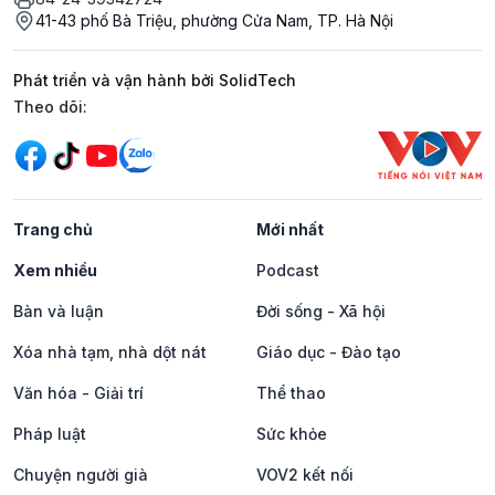
41-43 phố Bà Triệu, phường Cửa Nam, TP. Hà Nội
Phát triển và vận hành bởi SolidTech
Mạng xã hội
Theo dõi:
Trang chủ
Mới nhất
Xem nhiều
Podcast
Bàn và luận
Đời sống - Xã hội
Xóa nhà tạm, nhà dột nát
Giáo dục - Đào tạo
Văn hóa - Giải trí
Thể thao
Pháp luật
Sức khỏe
Chuyện người già
VOV2 kết nối