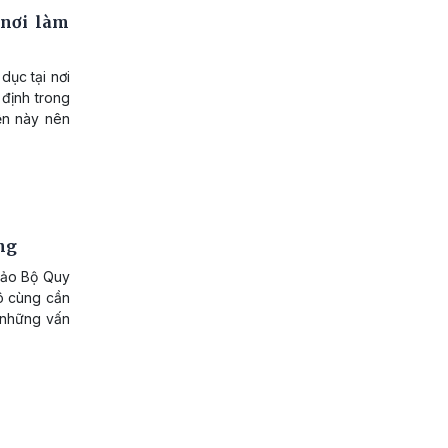
 nơi làm
dục tại nơi
 định trong
yện này nên
ng
hảo Bộ Quy
vô cùng cần
g những vấn