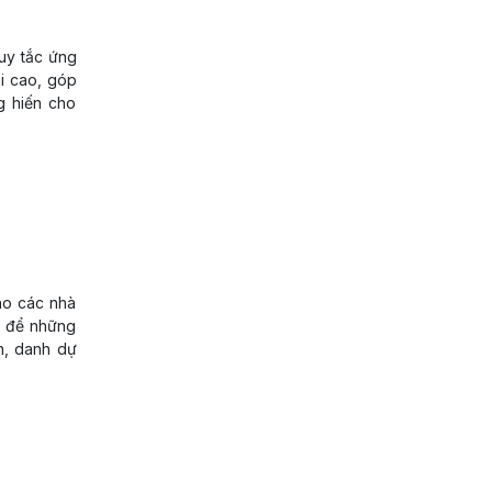
uy tắc ứng
hi cao, góp
g hiến cho
ho các nhà
” để những
h, danh dự