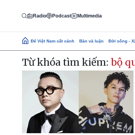
Nhảy đến nội dung
Radio
Podcast
Multimedia
Main navigation
Để Việt Nam cất cánh
Bàn và luận
Đời sống - X
Từ khóa tìm kiếm:
bộ q