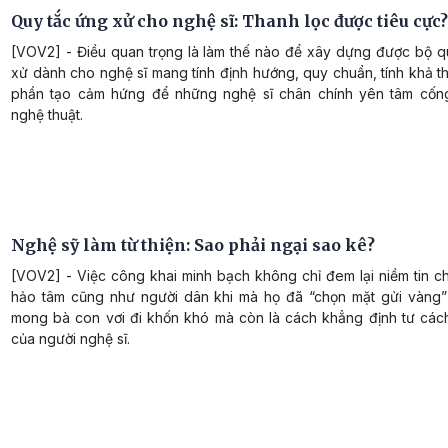
Quy tắc ứng xử cho nghệ sĩ: Thanh lọc được tiêu cực?
[VOV2] - Điều quan trọng là làm thế nào để xây dựng được bộ q
xử dành cho nghệ sĩ mang tính định hướng, quy chuẩn, tính khả t
phần tạo cảm hứng để những nghệ sĩ chân chính yên tâm cốn
nghệ thuật.
Nghệ sỹ làm từ thiện: Sao phải ngại sao kê?
[VOV2] - Việc công khai minh bạch không chỉ đem lại niềm tin c
hảo tâm cũng như người dân khi mà họ đã “chọn mặt gửi vàng
mong bà con vơi đi khốn khó mà còn là cách khẳng định tư các
của người nghệ sĩ.