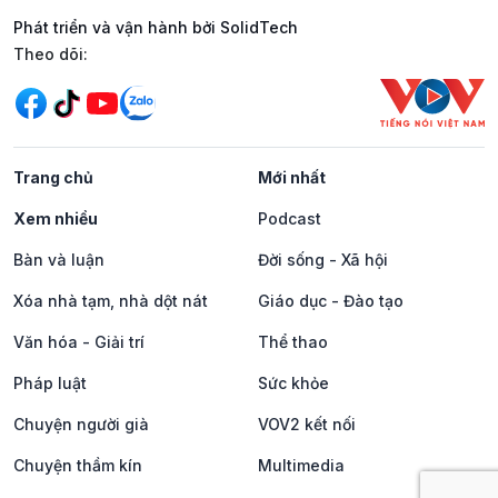
Phát triển và vận hành bởi SolidTech
Mạng xã hội
Theo dõi:
Trang chủ
Mới nhất
Xem nhiều
Podcast
Bàn và luận
Đời sống - Xã hội
Xóa nhà tạm, nhà dột nát
Giáo dục - Đào tạo
Văn hóa - Giải trí
Thể thao
Pháp luật
Sức khỏe
Chuyện người già
VOV2 kết nối
Chuyện thầm kín
Multimedia