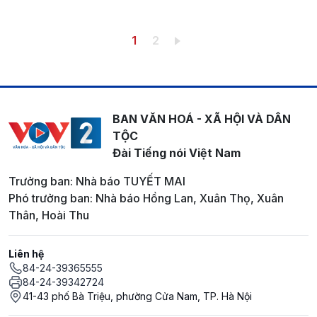
Pagination
Trang hiện thời
Trang
1
2
BAN VĂN HOÁ - XÃ HỘI VÀ DÂN
TỘC
Đài Tiếng nói Việt Nam
Trưởng ban: Nhà báo TUYẾT MAI
Phó trưởng ban: Nhà báo Hồng Lan, Xuân Thọ, Xuân
Thân, Hoài Thu
Liên hệ
84-24-39365555
84-24-39342724
41-43 phố Bà Triệu, phường Cửa Nam, TP. Hà Nội