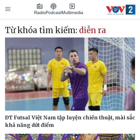
Nhảy đến nội dung
Podcast
Radio
Multimedia
Main navigation
Từ khóa tìm kiếm:
diễn ra
ĐT Futsal Việt Nam tập luyện chiến thuật, mài sắc
khả năng dứt điểm