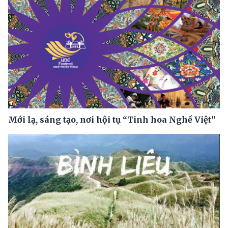
Mới lạ, sáng tạo, nơi hội tụ “Tinh hoa Nghề Việt”