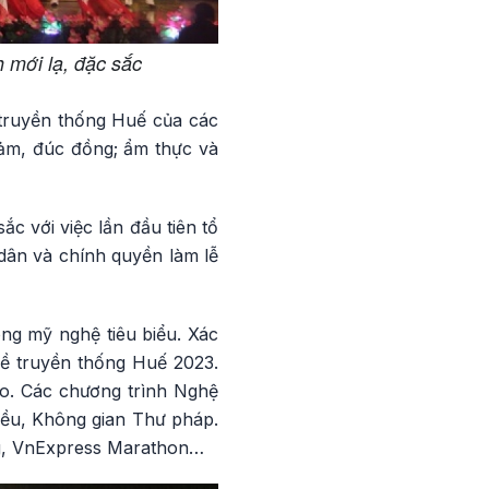
h mới lạ, đặc sắc
 truyền thống Huế của các
hảm, đúc đồng; ẩm thực và
ắc với việc lần đầu tiên tổ
dân và chính quyền làm lễ
g mỹ nghệ tiêu biểu. Xác
hề truyền thống Huế 2023.
ạo. Các chương trình Nghệ
Diều, Không gian Thư pháp.
ing, VnExpress Marathon…