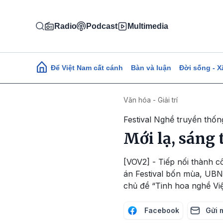
Nhảy đến nội dung
Radio
Podcast
Multimedia
Main navigation
Để Việt Nam cất cánh
Bàn và luận
Đời sống - X
Văn hóa - Giải trí
Festival Nghề truyền thốn
Mới lạ, sáng 
[VOV2] - Tiếp nối thành c
án Festival bốn mùa, UBND
chủ đề “Tinh hoa nghề Việ
Facebook
Gửi 