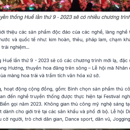
uyền thống Huế lần thứ 9 - 2023 sẽ có nhiều chương trìn
 giới thiệu các sản phẩm độc đáo của các nghề, làng nghề
 nước và quốc tế như: kim hoàn, thêu, pháp lam, chạm k
trải nghiệm...
 Huế lần thứ 9 - 2023 sẽ có các chương trình mới lạ, đặc s
dòng Hương, thuyền hoa đăng trên sông – Lễ hội mà Nhân 
ùa màng hoa trái và trầm tích văn hóa xứ sở.
, hoạt động cộng đồng, gồm: Bình chọn sản phẩm thủ côn
uan đến nghề truyền thống được thực hiện tại Festival ng
 Biển gọi năm 2023. Không gian thủ công mỹ nghệ sáng t
ật dành cho giới trẻ tại các sân khấu và phố đi bộ. Lễ hội 
ấu cờ người, trò chơi dân gian, Dance sport, dân vũ, Jogg