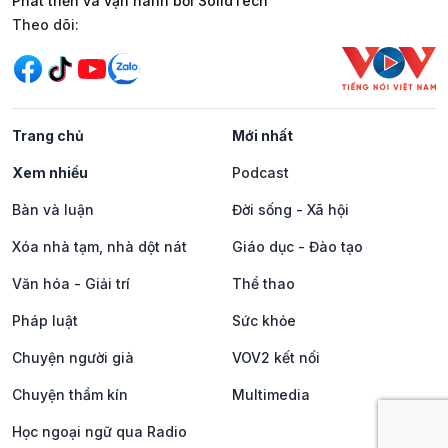
Phát triển và vận hành bởi SolidTech
Mạng xã hội
Theo dõi:
Trang chủ
Mới nhất
Xem nhiều
Podcast
Bàn và luận
Đời sống - Xã hội
Xóa nhà tạm, nhà dột nát
Giáo dục - Đào tạo
Văn hóa - Giải trí
Thể thao
Pháp luật
Sức khỏe
Chuyện người già
VOV2 kết nối
Chuyện thầm kín
Multimedia
Học ngoại ngữ qua Radio