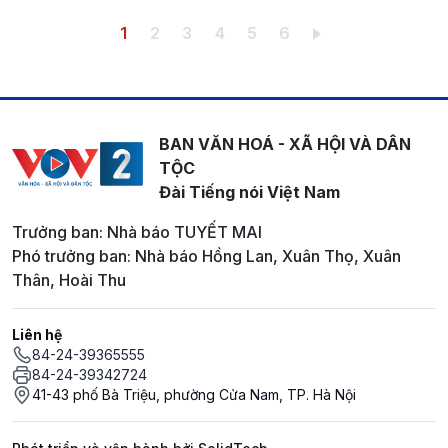
Pagination
Trang hiện thời
Trang
Trang
Trang
Trang
Trang
1
2
3
4
5
6
BAN VĂN HOÁ - XÃ HỘI VÀ DÂN
TỘC
Đài Tiếng nói Việt Nam
Trưởng ban: Nhà báo TUYẾT MAI
Phó trưởng ban: Nhà báo Hồng Lan, Xuân Thọ, Xuân
Thân, Hoài Thu
Liên hệ
84-24-39365555
84-24-39342724
41-43 phố Bà Triệu, phường Cửa Nam, TP. Hà Nội