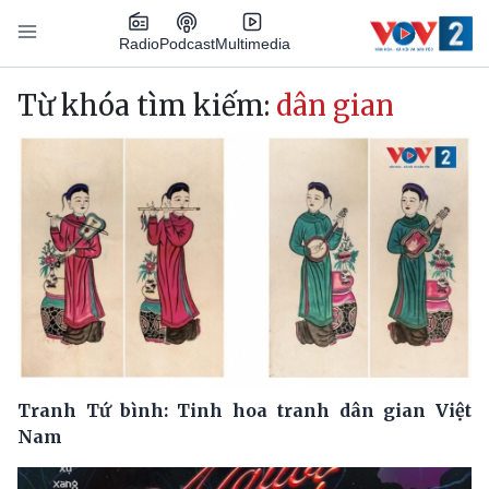
Nhảy đến nội dung
Podcast
Radio
Multimedia
Main navigation
Từ khóa tìm kiếm:
dân gian
Tranh Tứ bình: Tinh hoa tranh dân gian Việt
Nam