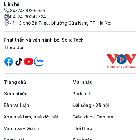
Liên hệ
84-24-39365555
84-24-39342724
41-43 phố Bà Triệu, phường Cửa Nam, TP. Hà Nội
Phát triển và vận hành bởi SolidTech
Mạng xã hội
Theo dõi:
Trang chủ
Mới nhất
Xem nhiều
Podcast
Bàn và luận
Đời sống - Xã hội
Xóa nhà tạm, nhà dột nát
Giáo dục - Đào tạo
Văn hóa - Giải trí
Thể thao
Pháp luật
Sức khỏe