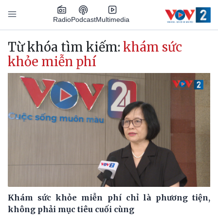
Nhảy đến nội dung
Podcast
Radio
Multimedia
Main navigation
Từ khóa tìm kiếm:
khám sức
khỏe miễn phí
Khám sức khỏe miễn phí chỉ là phương tiện,
không phải mục tiêu cuối cùng