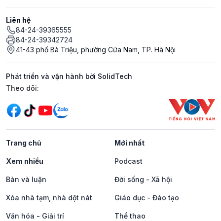
Liên hệ
84-24-39365555
84-24-39342724
41-43 phố Bà Triệu, phường Cửa Nam, TP. Hà Nội
Phát triển và vận hành bởi SolidTech
Mạng xã hội
Theo dõi:
Trang chủ
Mới nhất
Xem nhiều
Podcast
Bàn và luận
Đời sống - Xã hội
Xóa nhà tạm, nhà dột nát
Giáo dục - Đào tạo
Văn hóa - Giải trí
Thể thao