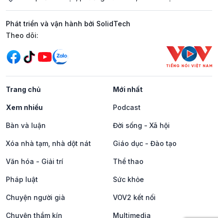
Phát triển và vận hành bởi SolidTech
Mạng xã hội
Theo dõi:
Trang chủ
Mới nhất
Xem nhiều
Podcast
Bàn và luận
Đời sống - Xã hội
Xóa nhà tạm, nhà dột nát
Giáo dục - Đào tạo
Văn hóa - Giải trí
Thể thao
Pháp luật
Sức khỏe
Chuyện người già
VOV2 kết nối
Chuyện thầm kín
Multimedia