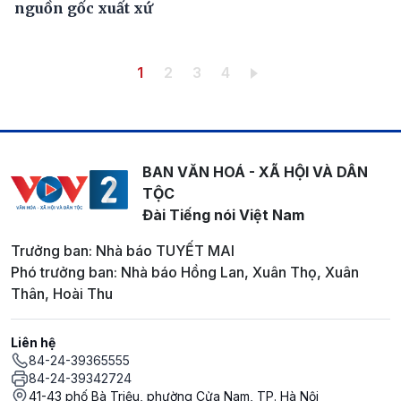
nguồn gốc xuất xứ
Pagination
Trang hiện thời
Trang
Trang
Trang
1
2
3
4
BAN VĂN HOÁ - XÃ HỘI VÀ DÂN
TỘC
Đài Tiếng nói Việt Nam
Trưởng ban: Nhà báo TUYẾT MAI
Phó trưởng ban: Nhà báo Hồng Lan, Xuân Thọ, Xuân
Thân, Hoài Thu
Liên hệ
84-24-39365555
84-24-39342724
41-43 phố Bà Triệu, phường Cửa Nam, TP. Hà Nội