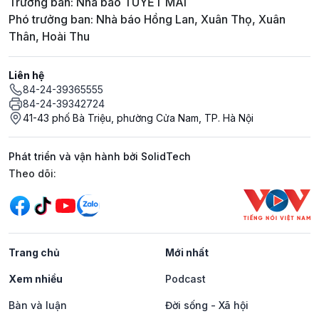
Trưởng ban: Nhà báo TUYẾT MAI
Phó trưởng ban: Nhà báo Hồng Lan, Xuân Thọ, Xuân
Thân, Hoài Thu
Liên hệ
84-24-39365555
84-24-39342724
41-43 phố Bà Triệu, phường Cửa Nam, TP. Hà Nội
Phát triển và vận hành bởi SolidTech
Mạng xã hội
Theo dõi:
Trang chủ
Mới nhất
Xem nhiều
Podcast
Bàn và luận
Đời sống - Xã hội