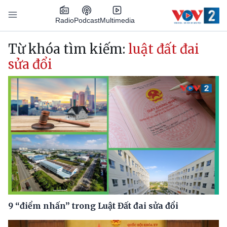
Nhảy đến nội dung
Podcast
Radio
Multimedia
Main navigation
Từ khóa tìm kiếm:
luật đất đai
sửa đổi
9 “điểm nhấn” trong Luật Đất đai sửa đổi