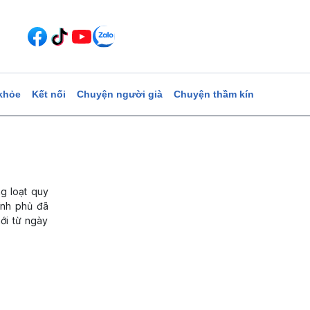
khỏe
Kết nối
Chuyện người già
Chuyện thầm kín
g loạt quy
ính phủ đã
ới từ ngày