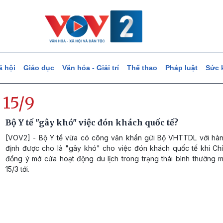
ã hội
Giáo dục
Văn hóa - Giải trí
Thể thao
Pháp luật
Sức 
 15/9
Bộ Y tế "gây khó" việc đón khách quốc tế?
[VOV2] - Bộ Y tế vừa có công văn khẩn gửi Bộ VHTTDL với hàn
định được cho là "gây khó" cho việc đón khách quốc tế khi Ch
đồng ý mở cửa hoạt động du lịch trong trạng thái bình thường m
15/3 tới.