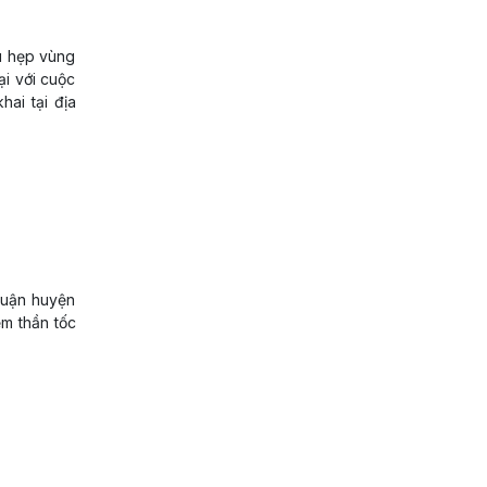
u hẹp vùng
ại với cuộc
hai tại địa
quận huyện
ệm thần tốc