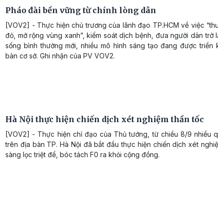
Pháo đài bền vững từ chính lòng dân
[VOV2] - Thực hiện chủ trương của lãnh đạo TP.HCM về việc “th
đỏ, mở rộng vùng xanh”, kiểm soát dịch bệnh, đưa người dân trở l
sống bình thường mới, nhiều mô hình sáng tạo đang được triển k
bàn cơ sở. Ghi nhận của PV VOV2.
Hà Nội thực hiện chiến dịch xét nghiệm thần tốc
[VOV2] - Thực hiện chỉ đạo của Thủ tướng, từ chiều 8/9 nhiều 
trên địa bàn TP. Hà Nội đã bắt đầu thực hiện chiến dịch xét nghi
sàng lọc triệt để, bóc tách F0 ra khỏi cộng đồng.