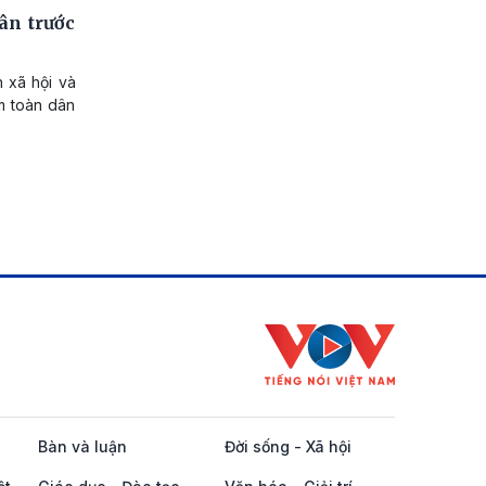
ân trước
 xã hội và
m toàn dân
Bàn và luận
Đời sống - Xã hội