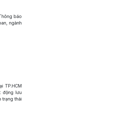
 Thông báo
 ban, ngành
tại TP.HCM
t động lưu
trạng thái