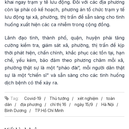
khai ngay trạm y tế lưu động. Đối với các địa phương
còn lại phải có kế hoạch, phương án tổ chức trạm y tế
lưu động tại xã, phường, thị trấn để sẵn sàng cho tình
huống xuất hiện các ca nhiễm trong cộng đồng.
Lãnh đạo tỉnh, thành phố, quận, huyện phải tăng
cường kiểm tra, giám sát xã, phường, thị trấn để kịp
thời phát hiện, chấn chỉnh, khắc phục các tồn tại, hạn
chế, yếu kém, bảo đảm theo phương châm mỗi xã,
phường thật sự là một “pháo đài”, mỗi người dân thật
sự là một “chiến sĩ” và sẵn sàng cho các tình huống
dịch bệnh có thể xảy ra.
Tag:
Covid-19
Thủ tướng
xét nghiệm
toàn
dân
địa phương
chỉ thị 16
ngày 15/9
Hà Nội
Bình Dương
TP.Hồ Chí Minh