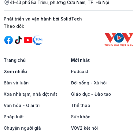
41-43 phố Bà Triệu, phường Cửa Nam, TP. Hà Nội
Phát triển và vận hành bởi SolidTech
Mạng xã hội
Theo dõi:
Trang chủ
Mới nhất
Xem nhiều
Podcast
Bàn và luận
Đời sống - Xã hội
Xóa nhà tạm, nhà dột nát
Giáo dục - Đào tạo
Văn hóa - Giải trí
Thể thao
Pháp luật
Sức khỏe
Chuyện người già
VOV2 kết nối