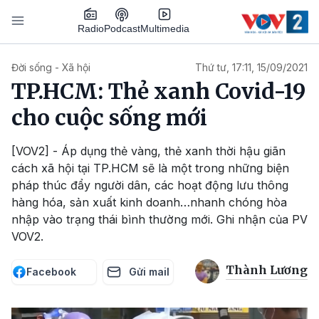
Nhảy đến nội dung
Podcast
Radio
Multimedia
Main navigation
Đời sống - Xã hội
Thứ tư, 17:11, 15/09/2021
TP.HCM: Thẻ xanh Covid-19
cho cuộc sống mới
[VOV2] - Áp dụng thẻ vàng, thẻ xanh thời hậu giãn
cách xã hội tại TP.HCM sẽ là một trong những biện
pháp thúc đẩy người dân, các hoạt động lưu thông
hàng hóa, sản xuất kinh doanh…nhanh chóng hòa
nhập vào trạng thái bình thường mới. Ghi nhận của PV
VOV2.
Thành Lương
Facebook
Gửi mail