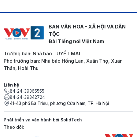
BAN VĂN HOÁ - XÃ HỘI VÀ DÂN
TỘC
Đài Tiếng nói Việt Nam
Trưởng ban: Nhà báo TUYẾT MAI
Phó trưởng ban: Nhà báo Hồng Lan, Xuân Thọ, Xuân
Thân, Hoài Thu
Liên hệ
84-24-39365555
84-24-39342724
41-43 phố Bà Triệu, phường Cửa Nam, TP. Hà Nội
Phát triển và vận hành bởi SolidTech
Mạng xã hội
Theo dõi: