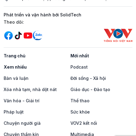
Phát triển và vận hành bởi SolidTech
Mạng xã hội
Theo dõi:
Trang chủ
Mới nhất
Xem nhiều
Podcast
Bàn và luận
Đời sống - Xã hội
Xóa nhà tạm, nhà dột nát
Giáo dục - Đào tạo
Văn hóa - Giải trí
Thể thao
Pháp luật
Sức khỏe
Chuyện người già
VOV2 kết nối
Chuyện thầm kín
Multimedia