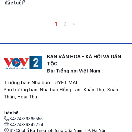
đặc biệt?
Pagination
Trang hiện thời
Trang
1
2
BAN VĂN HOÁ - XÃ HỘI VÀ DÂN
TỘC
Đài Tiếng nói Việt Nam
Trưởng ban: Nhà báo TUYẾT MAI
Phó trưởng ban: Nhà báo Hồng Lan, Xuân Thọ, Xuân
Thân, Hoài Thu
Liên hệ
84-24-39365555
84-24-39342724
41-43 phố Bà Triệu, phường Cửa Nam, TP. Hà Nội