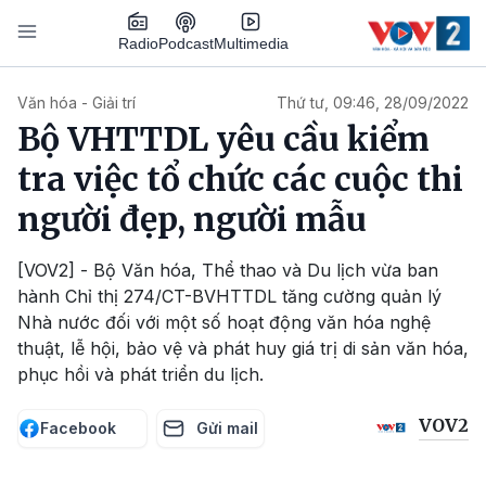
Nhảy đến nội dung
Podcast
Radio
Multimedia
Main navigation
Văn hóa - Giải trí
Thứ tư, 09:46, 28/09/2022
Bộ VHTTDL yêu cầu kiểm
tra việc tổ chức các cuộc thi
người đẹp, người mẫu
[VOV2] - Bộ Văn hóa, Thể thao và Du lịch vừa ban
hành Chỉ thị 274/CT-BVHTTDL tăng cường quản lý
Nhà nước đối với một số hoạt động văn hóa nghệ
thuật, lễ hội, bảo vệ và phát huy giá trị di sản văn hóa,
phục hồi và phát triển du lịch.
VOV2
Facebook
Gửi mail