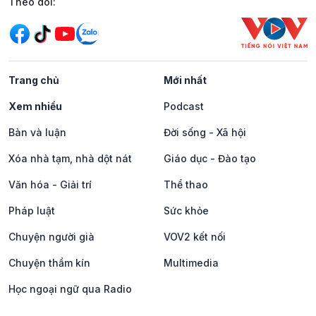
Mạng xã hội
Theo dõi:
Trang chủ
Mới nhất
Xem nhiều
Podcast
Bàn và luận
Đời sống - Xã hội
Xóa nhà tạm, nhà dột nát
Giáo dục - Đào tạo
Văn hóa - Giải trí
Thể thao
Pháp luật
Sức khỏe
Chuyện người già
VOV2 kết nối
Chuyện thầm kín
Multimedia
Học ngoại ngữ qua Radio