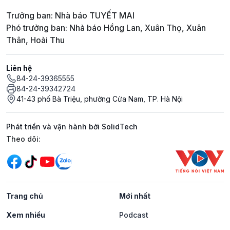
Trưởng ban: Nhà báo TUYẾT MAI
Phó trưởng ban: Nhà báo Hồng Lan, Xuân Thọ, Xuân
Thân, Hoài Thu
Liên hệ
84-24-39365555
84-24-39342724
41-43 phố Bà Triệu, phường Cửa Nam, TP. Hà Nội
Phát triển và vận hành bởi SolidTech
Mạng xã hội
Theo dõi:
Trang chủ
Mới nhất
Xem nhiều
Podcast