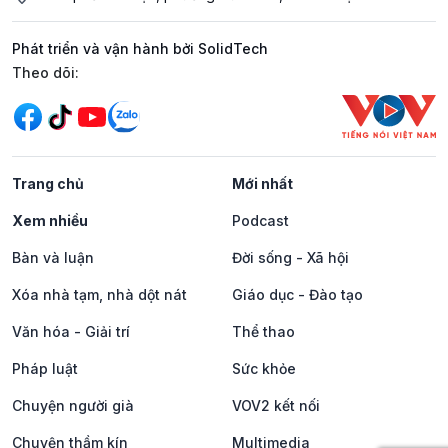
Phát triển và vận hành bởi SolidTech
Mạng xã hội
Theo dõi:
Trang chủ
Mới nhất
Xem nhiều
Podcast
Bàn và luận
Đời sống - Xã hội
Xóa nhà tạm, nhà dột nát
Giáo dục - Đào tạo
Văn hóa - Giải trí
Thể thao
Pháp luật
Sức khỏe
Chuyện người già
VOV2 kết nối
Chuyện thầm kín
Multimedia