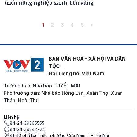
triển nông nghiệp xanh, bền vững
Pagination
Trang hiện thời
Trang
Trang
Trang
Trang
1
2
3
4
5
BAN VĂN HOÁ - XÃ HỘI VÀ DÂN
TỘC
Đài Tiếng nói Việt Nam
Trưởng ban: Nhà báo TUYẾT MAI
Phó trưởng ban: Nhà báo Hồng Lan, Xuân Thọ, Xuân
Thân, Hoài Thu
Liên hệ
84-24-39365555
84-24-39342724
41-43 phố Bà Triệu, phường Cửa Nam, TP. Hà Nội