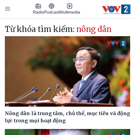
Nhảy đến nội dung
Podcast
Radio
Multimedia
Main navigation
Từ khóa tìm kiếm:
nông dân
Nông dân là trung tâm, chủ thể, mục tiêu và động
lực trong mọi hoạt động