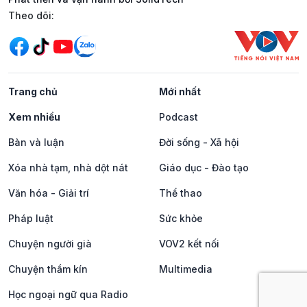
Mạng xã hội
Theo dõi:
Trang chủ
Mới nhất
Xem nhiều
Podcast
Bàn và luận
Đời sống - Xã hội
Xóa nhà tạm, nhà dột nát
Giáo dục - Đào tạo
Văn hóa - Giải trí
Thể thao
Pháp luật
Sức khỏe
Chuyện người già
VOV2 kết nối
Chuyện thầm kín
Multimedia
Học ngoại ngữ qua Radio