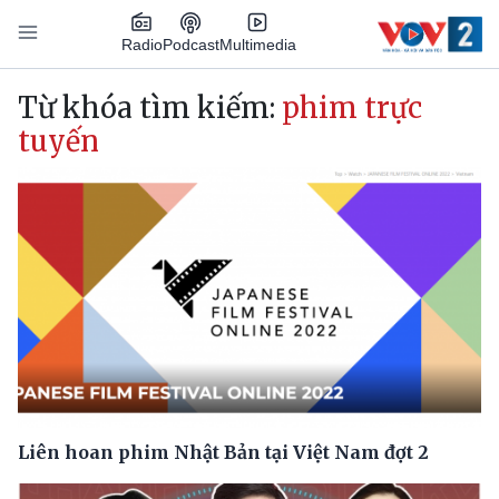
Nhảy đến nội dung
Podcast
Radio
Multimedia
Main navigation
Từ khóa tìm kiếm:
phim trực
tuyến
Liên hoan phim Nhật Bản tại Việt Nam đợt 2