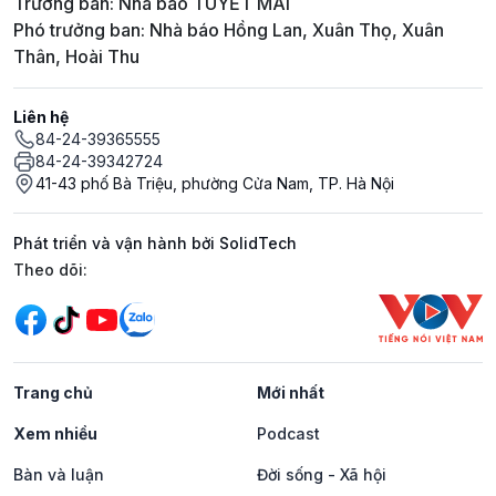
Trưởng ban: Nhà báo TUYẾT MAI
Phó trưởng ban: Nhà báo Hồng Lan, Xuân Thọ, Xuân
Thân, Hoài Thu
Liên hệ
84-24-39365555
84-24-39342724
41-43 phố Bà Triệu, phường Cửa Nam, TP. Hà Nội
Phát triển và vận hành bởi SolidTech
Mạng xã hội
Theo dõi:
Trang chủ
Mới nhất
Xem nhiều
Podcast
Bàn và luận
Đời sống - Xã hội