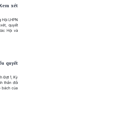
 Xem xét
g Hội LHPN
 xét, quyết
tác Hội và
ều quyết
h Đợt 1, Kỳ
nh thần đổi
p bách của