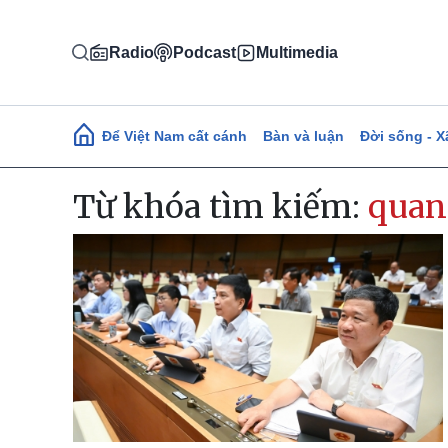
Nhảy đến nội dung
Radio
Podcast
Multimedia
Main navigation
Để Việt Nam cất cánh
Bàn và luận
Đời sống - X
Từ khóa tìm kiếm:
quan