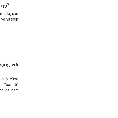
p gì?
n cứu, sản
 và vitamin
rọng với
ị cuối cùng
h “bản lề”
óng đá nam