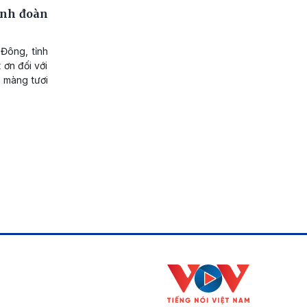
ình đoàn
Đông, tỉnh
 ơn đối với
a màng tươi