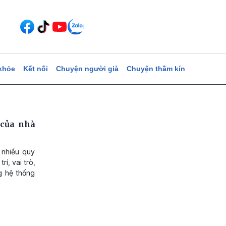
khỏe
Kết nối
Chuyện người già
Chuyện thầm kín
 của nhà
 nhiều quy
í, vai trò,
g hệ thống