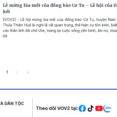
Lễ mừng lúa mới của đồng bào Cơ Tu – Lễ hội của t
kết
[VOV2] - Lễ hội mừng lúa mới của đồng bào Cơ Tu, huyện Nam 
Thừa Thiên Huế là nghi lễ rất quan trọng, thể hiện sự tôn kính, biết
các thần linh đã chở che, mang lại cuộc sống yên bình, ấm no, mù
tốt.
Trang hiện thời
Trang
1
2
Mạng xã hội
VÀ DÂN TỘC
Theo dõi VOV2 tại: