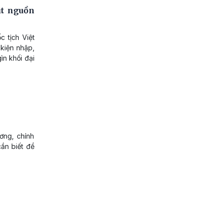
út nguồn
 tịch Việt
 kiện nhập,
ìn khối đại
ơng, chính
ần biết để