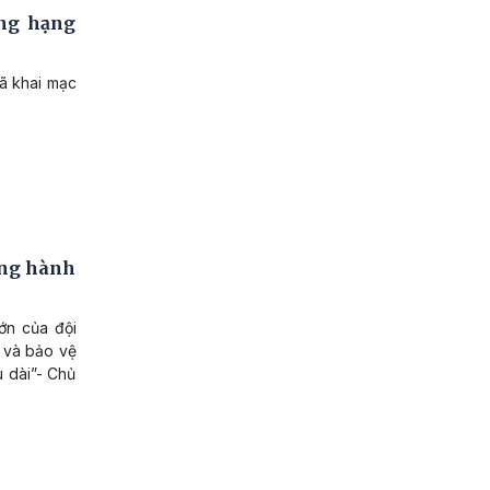
ắng hạng
đã khai mạc
ồng hành
lớn của đội
g và bảo vệ
u dài”- Chủ