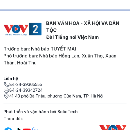
BAN VĂN HOÁ - XÃ HỘI VÀ DÂN
TỘC
Đài Tiếng nói Việt Nam
Trưởng ban: Nhà báo TUYẾT MAI
Phó trưởng ban: Nhà báo Hồng Lan, Xuân Thọ, Xuân
Thân, Hoài Thu
Liên hệ
84-24-39365555
84-24-39342724
41-43 phố Bà Triệu, phường Cửa Nam, TP. Hà Nội
Phát triển và vận hành bởi SolidTech
Mạng xã hội
Theo dõi: