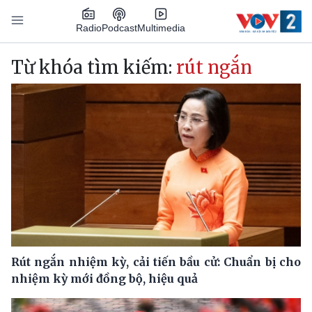
Nhảy đến nội dung
Podcast
Radio
Multimedia
Main navigation
Từ khóa tìm kiếm:
rút ngắn
Rút ngắn nhiệm kỳ, cải tiến bầu cử: Chuẩn bị cho
nhiệm kỳ mới đồng bộ, hiệu quả