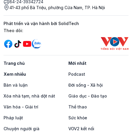
84-24-39342724
41-43 phố Bà Triệu, phường Cửa Nam, TP. Hà Nội
Phát triển và vận hành bởi SolidTech
Mạng xã hội
Theo dõi:
Trang chủ
Mới nhất
Xem nhiều
Podcast
Bàn và luận
Đời sống - Xã hội
Xóa nhà tạm, nhà dột nát
Giáo dục - Đào tạo
Văn hóa - Giải trí
Thể thao
Pháp luật
Sức khỏe
Chuyện người già
VOV2 kết nối