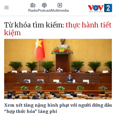
Nhảy đến nội dung
Podcast
Radio
Multimedia
Main navigation
Từ khóa tìm kiếm:
thực hành tiết
kiệm
Xem xét tăng nặng hình phạt với người đứng đầu
“hợp thức hóa” lãng phí