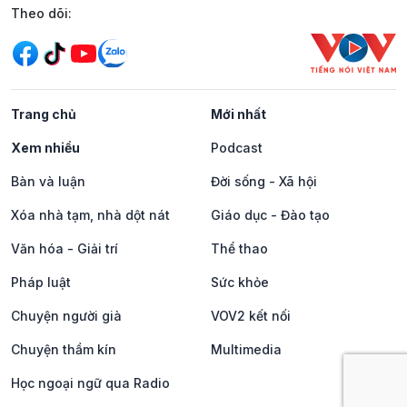
Mạng xã hội
Theo dõi:
Trang chủ
Mới nhất
Xem nhiều
Podcast
Bàn và luận
Đời sống - Xã hội
Xóa nhà tạm, nhà dột nát
Giáo dục - Đào tạo
Văn hóa - Giải trí
Thể thao
Pháp luật
Sức khỏe
Chuyện người già
VOV2 kết nối
Chuyện thầm kín
Multimedia
Học ngoại ngữ qua Radio