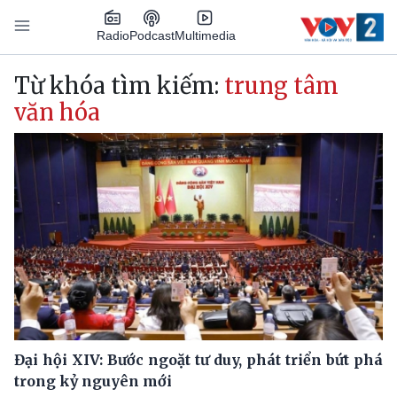
Nhảy đến nội dung
Podcast
Radio
Multimedia
Main navigation
Từ khóa tìm kiếm:
trung tâm
văn hóa
Đại hội XIV: Bước ngoặt tư duy, phát triển bứt phá
trong kỷ nguyên mới