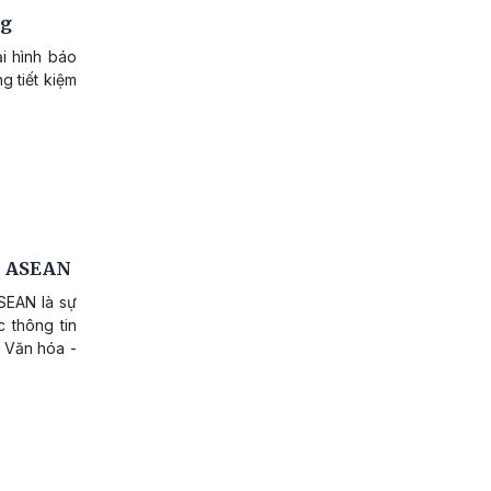
ng
ại hình báo
g tiết kiệm
ội ASEAN
SEAN là sự
 thông tin
 Văn hóa -