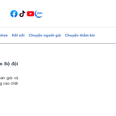
khỏe
Kết nối
Chuyện người già
Chuyện thầm kín
n Bộ đội
àn giỏi và
g cao chất