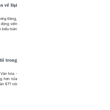
n về Đại
ương Đảng,
, động viên
i biểu toàn
Hồ trong
 Văn hóa -
ng hơn nữa
àn 871 nói