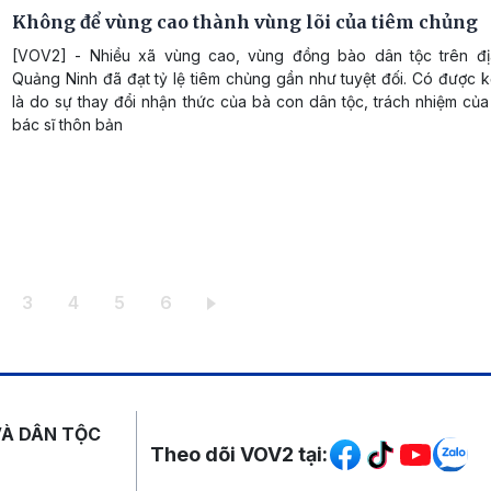
Không để vùng cao thành vùng lõi của tiêm chủng
[VOV2] - Nhiều xã vùng cao, vùng đồng bào dân tộc trên đị
Quảng Ninh đã đạt tỷ lệ tiêm chủng gần như tuyệt đối. Có được 
là do sự thay đổi nhận thức của bà con dân tộc, trách nhiệm của
bác sĩ thôn bản
iện thời
ang
Trang
Trang
Trang
Trang
3
4
5
6
Mạng xã hội
VÀ DÂN TỘC
Theo dõi VOV2 tại: