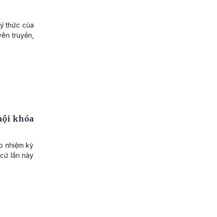
 ý thức của
yên truyền,
hội khóa
p nhiệm kỳ
 cử lần này