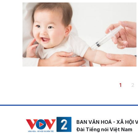
Pagination
Trang h
Tr
1
2
BAN VĂN HOÁ - XÃ HỘI 
Đài Tiếng nói Việt Nam