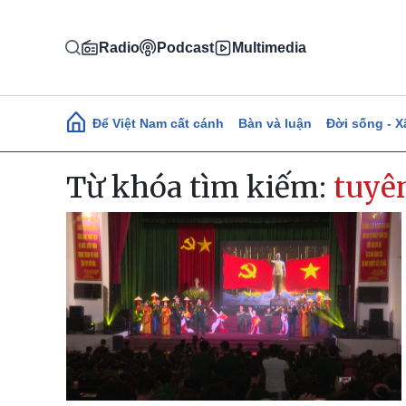
Nhảy đến nội dung
Radio
Podcast
Multimedia
Main navigation
Để Việt Nam cất cánh
Bàn và luận
Đời sống - X
Từ khóa tìm kiếm:
tuyê