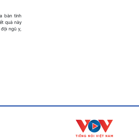
a bàn tỉnh
kết quả này
 đội ngũ y,