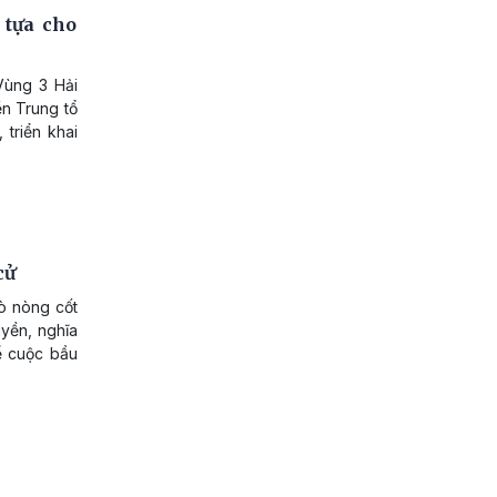
 tựa cho
Vùng 3 Hải
n Trung tổ
 triển khai
cử
ò nòng cốt
uyền, nghĩa
ể cuộc bầu