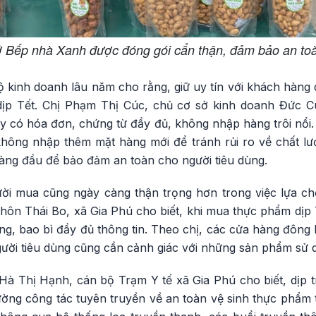
 Bếp nhà Xanh được đóng gói cẩn thận, đảm bảo an toà
 kinh doanh lâu năm cho rằng, giữ uy tín với khách hàng 
dịp Tết. Chị Phạm Thị Cúc, chủ cơ sở kinh doanh Đức C
 có hóa đơn, chứng từ đầy đủ, không nhập hàng trôi nổi. 
hông nhập thêm mặt hàng mới để tránh rủi ro về chất l
àng đầu để bảo đảm an toàn cho người tiêu dùng.
ười mua cũng ngày càng thận trọng hơn trong việc lựa c
ôn Thái Bo, xã Gia Phú cho biết, khi mua thực phẩm dịp T
g, bao bì đầy đủ thông tin. Theo chị, các cửa hàng đông
ười tiêu dùng cũng cần cảnh giác với những sản phẩm sử d
 Hà Thị Hạnh, cán bộ Trạm Y tế xã Gia Phú cho biết, dịp 
ờng công tác tuyên truyền về an toàn vệ sinh thực phẩm t