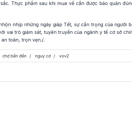
àu sắc. Thực phẩm sau khi mua về cần được bảo quản đún
hộn nhịp những ngày giáp Tết, sự cẩn trọng của người bá
ới vai trò giám sát, tuyên truyền của ngành y tế cơ sở chí
an toàn, trọn vẹn./.
chợ bến đền
nguy cơ
vov2