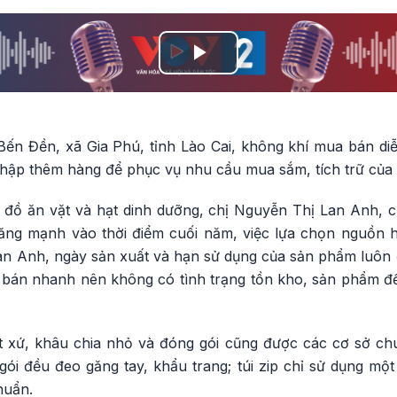
Play
Video
Bến Đền, xã Gia Phú, tỉnh Lào Cai, không khí mua bán di
nhập thêm hàng để phục vụ nhu cầu mua sắm, tích trữ của 
 đồ ăn vặt và hạt dinh dưỡng, chị Nguyễn Thị Lan Anh, 
tăng mạnh vào thời điểm cuối năm, việc lựa chọn nguồn
an Anh, ngày sản xuất và hạn sử dụng của sản phẩm luôn đ
 bán nhanh nên không có tình trạng tồn kho, sản phẩm đế
 xứ, khâu chia nhỏ và đóng gói cũng được các cơ sở c
gói đều đeo găng tay, khẩu trang; túi zip chỉ sử dụng một
huẩn.