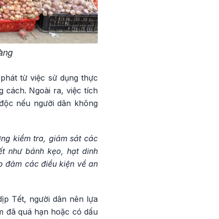
àng
phát từ việc sử dụng thực
ách. Ngoài ra, việc tích
ộ độc nếu người dân không
ng kiểm tra, giám sát các
ết như bánh kẹo, hạt dinh
o đảm các điều kiện về an
p Tết, người dân nên lựa
m đã quá hạn hoặc có dấu