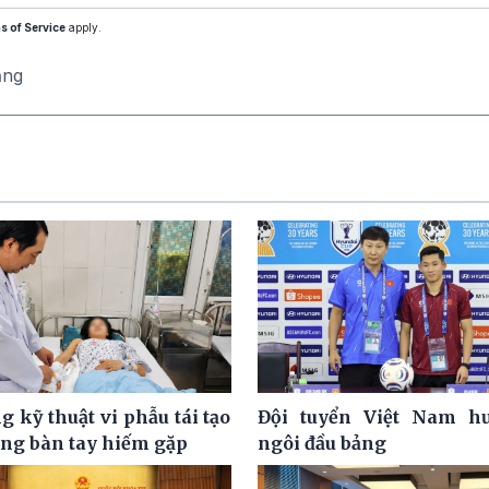
s of Service
apply.
ăng
 kỹ thuật vi phẫu tái tạo
Đội tuyển Việt Nam hư
ơng bàn tay hiếm gặp
ngôi đầu bảng