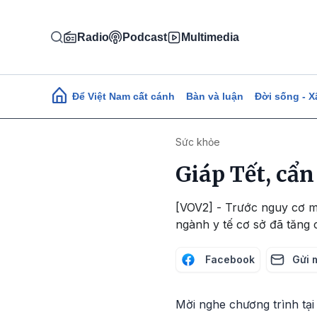
Nhảy đến nội dung
Radio
Podcast
Multimedia
Main navigation
Để Việt Nam cất cánh
Bàn và luận
Đời sống - X
Sức khỏe
Giáp Tết, cẩ
[VOV2] - Trước nguy cơ mấ
ngành y tế cơ sở đã tăng
Facebook
Gửi 
Mời nghe chương trình tại