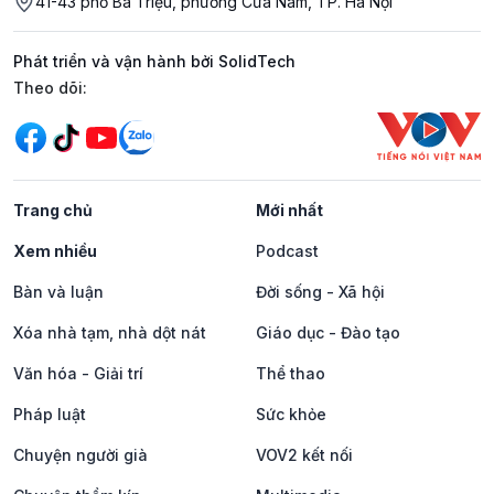
41-43 phố Bà Triệu, phường Cửa Nam, TP. Hà Nội
Phát triển và vận hành bởi SolidTech
Mạng xã hội
Theo dõi:
Trang chủ
Mới nhất
Xem nhiều
Podcast
Bàn và luận
Đời sống - Xã hội
Xóa nhà tạm, nhà dột nát
Giáo dục - Đào tạo
Văn hóa - Giải trí
Thể thao
Pháp luật
Sức khỏe
Chuyện người già
VOV2 kết nối