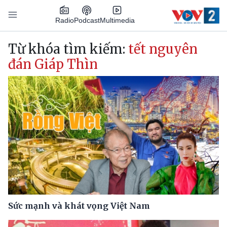
Nhảy đến nội dung
Podcast
Radio
Multimedia
Main navigation
Từ khóa tìm kiếm:
tết nguyên
đán Giáp Thìn
Sức mạnh và khát vọng Việt Nam