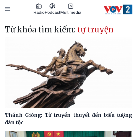
Nhảy đến nội dung
Podcast
Radio
Multimedia
Main navigation
Từ khóa tìm kiếm:
tự truyện
Thánh Gióng: Từ truyền thuyết đến biểu tượng
dân tộc