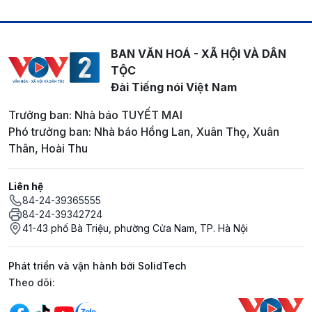
BAN VĂN HOÁ - XÃ HỘI VÀ DÂN
TỘC
Đài Tiếng nói Việt Nam
Trưởng ban: Nhà báo TUYẾT MAI
Phó trưởng ban: Nhà báo Hồng Lan, Xuân Thọ, Xuân
Thân, Hoài Thu
Liên hệ
84-24-39365555
84-24-39342724
41-43 phố Bà Triệu, phường Cửa Nam, TP. Hà Nội
Phát triển và vận hành bởi SolidTech
Mạng xã hội
Theo dõi: