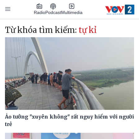
Nhảy đến nội dung
Podcast
Radio
Multimedia
Main navigation
Từ khóa tìm kiếm:
tự kỉ
Ảo tưởng "xuyên không" rất nguy hiểm với người
trẻ