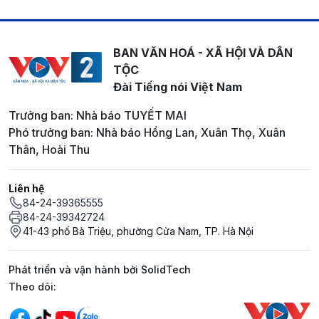
BAN VĂN HOÁ - XÃ HỘI VÀ DÂN
TỘC
Đài Tiếng nói Việt Nam
Trưởng ban: Nhà báo TUYẾT MAI
Phó trưởng ban: Nhà báo Hồng Lan, Xuân Thọ, Xuân
Thân, Hoài Thu
Liên hệ
84-24-39365555
84-24-39342724
41-43 phố Bà Triệu, phường Cửa Nam, TP. Hà Nội
Phát triển và vận hành bởi SolidTech
Mạng xã hội
Theo dõi: