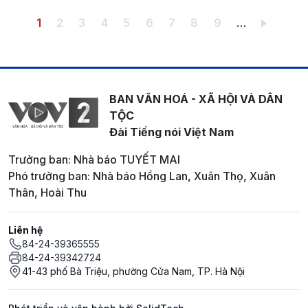
Pagination
Trang hiện thời
Trang
Trang
Trang
Trang
Trang
Trang
Trang
Trang
1
2
3
4
5
6
7
8
9
…
BAN VĂN HOÁ - XÃ HỘI VÀ DÂN
TỘC
Đài Tiếng nói Việt Nam
Trưởng ban: Nhà báo TUYẾT MAI
Phó trưởng ban: Nhà báo Hồng Lan, Xuân Thọ, Xuân
Thân, Hoài Thu
Liên hệ
84-24-39365555
84-24-39342724
41-43 phố Bà Triệu, phường Cửa Nam, TP. Hà Nội