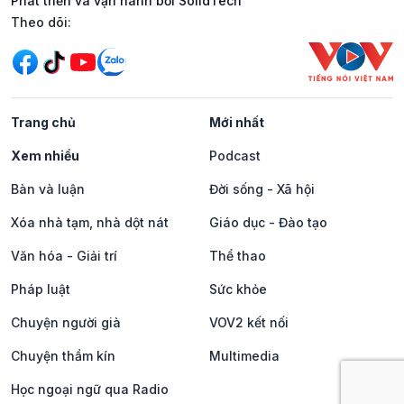
Phát triển và vận hành bởi SolidTech
Mạng xã hội
Theo dõi:
Trang chủ
Mới nhất
Xem nhiều
Podcast
Bàn và luận
Đời sống - Xã hội
Xóa nhà tạm, nhà dột nát
Giáo dục - Đào tạo
Văn hóa - Giải trí
Thể thao
Pháp luật
Sức khỏe
Chuyện người già
VOV2 kết nối
Chuyện thầm kín
Multimedia
Học ngoại ngữ qua Radio