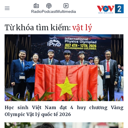
Nhảy đến nội dung
Podcast
Radio
Multimedia
Main navigation
Từ khóa tìm kiếm:
vật lý
Học sinh Việt Nam đạt 4 huy chương Vàng
Olympic Vật lý quốc tế 2026