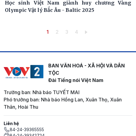
Học sinh Việt Nam giành huy chương Vàng
Olympic Vật lý Bắc Âu - Baltic 2025
Pagination
Trang hiện thời
Trang
Trang
Trang
1
2
3
4
BAN VĂN HOÁ - XÃ HỘI VÀ DÂN
TỘC
Đài Tiếng nói Việt Nam
Trưởng ban: Nhà báo TUYẾT MAI
Phó trưởng ban: Nhà báo Hồng Lan, Xuân Thọ, Xuân
Thân, Hoài Thu
Liên hệ
84-24-39365555
84-24-39342724