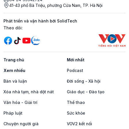
41-43 phố Bà Triệu, phường Cửa Nam, TP. Hà Nội
Phát triển và vận hành bởi SolidTech
Mạng xã hội
Theo dõi:
Trang chủ
Mới nhất
Xem nhiều
Podcast
Bàn và luận
Đời sống - Xã hội
Xóa nhà tạm, nhà dột nát
Giáo dục - Đào tạo
Văn hóa - Giải trí
Thể thao
Pháp luật
Sức khỏe
Chuyện người già
VOV2 kết nối