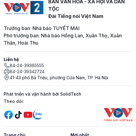
BAN VĂN HOÁ - XÃ HỘI VÀ DÂN
TỘC
Đài Tiếng nói Việt Nam
Trưởng ban: Nhà báo TUYẾT MAI
Phó trưởng ban: Nhà báo Hồng Lan, Xuân Thọ, Xuân
Thân, Hoài Thu
Liên hệ
84-24-39365555
84-24-39342724
41-43 phố Bà Triệu, phường Cửa Nam, TP. Hà Nội
Phát triển và vận hành bởi SolidTech
Mạng xã hội
Theo dõi:
Trang chủ
Mới nhất