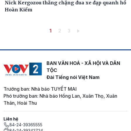
Nick Kergozou thắng chặng đua xe đạp quanh hồ
Hoàn Kiếm
Pagination
Trang hiện thời
Trang
Trang
1
2
3
BAN VĂN HOÁ - XÃ HỘI VÀ DÂN
TỘC
Đài Tiếng nói Việt Nam
Trưởng ban: Nhà báo TUYẾT MAI
Phó trưởng ban: Nhà báo Hồng Lan, Xuân Thọ, Xuân
Thân, Hoài Thu
Liên hệ
84-24-39365555
84-24-39342724