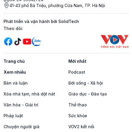
41-43 phố Bà Triệu, phường Cửa Nam, TP. Hà Nội
Phát triển và vận hành bởi SolidTech
Mạng xã hội
Theo dõi:
Trang chủ
Mới nhất
Xem nhiều
Podcast
Bàn và luận
Đời sống - Xã hội
Xóa nhà tạm, nhà dột nát
Giáo dục - Đào tạo
Văn hóa - Giải trí
Thể thao
Pháp luật
Sức khỏe
Chuyện người già
VOV2 kết nối