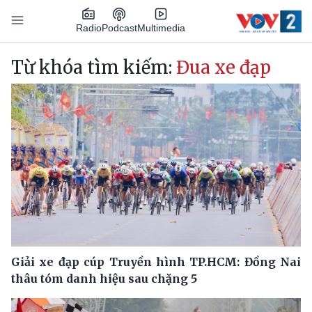
Nhảy đến nội dung
Podcast
Radio
Multimedia
Main navigation
Từ khóa tìm kiếm:
Đua xe đạp
Giải xe đạp cúp Truyền hình TP.HCM: Đồng Nai
thâu tóm danh hiệu sau chặng 5