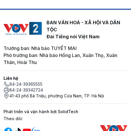
BAN VĂN HOÁ - XÃ HỘI VÀ DÂN
TỘC
Đài Tiếng nói Việt Nam
Trưởng ban: Nhà báo TUYẾT MAI
Phó trưởng ban: Nhà báo Hồng Lan, Xuân Thọ, Xuân
Thân, Hoài Thu
Liên hệ
84-24-39365555
84-24-39342724
41-43 phố Bà Triệu, phường Cửa Nam, TP. Hà Nội
Phát triển và vận hành bởi SolidTech
Mạng xã hội
Theo dõi: