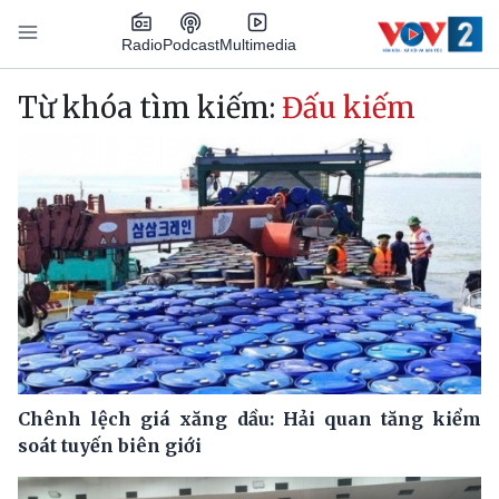
Nhảy đến nội dung
Podcast
Radio
Multimedia
Main navigation
Từ khóa tìm kiếm:
Đấu kiếm
Chênh lệch giá xăng dầu: Hải quan tăng kiểm
soát tuyến biên giới