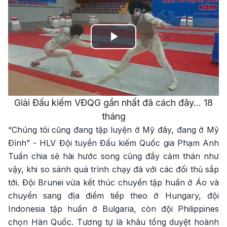
Play
Video
Giải Đấu kiếm VĐQG gần nhất đã cách đây... 18
tháng
“Chúng tôi cũng đang tập luyện ở Mỹ đây, đang ở Mỹ
Đình” - HLV Đội tuyển Đấu kiếm Quốc gia Phạm Anh
Tuấn chia sẻ hài hước song cũng đầy cảm thán như
vậy, khi so sánh quá trình chạy đà với các đối thủ sắp
tới. Đội Brunei vừa kết thúc chuyến tập huấn ở Áo và
chuyển sang địa điểm tiếp theo ở Hungary, đội
Indonesia tập huấn ở Bulgaria, còn đội Philippines
chọn Hàn Quốc. Tương tự là khâu tổng duyệt hoành