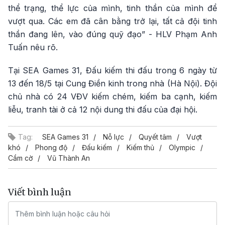
thể trạng, thể lực của mình, tinh thần của mình để
vượt qua. Các em đã cân bằng trở lại, tất cả đội tinh
thần đang lên, vào đúng quỹ đạo” - HLV Phạm Anh
Tuấn nêu rõ.
Tại SEA Games 31, Đấu kiếm thi đấu trong 6 ngày từ
13 đến 18/5 tại Cung Điền kinh trong nhà (Hà Nội). Đội
chủ nhà có 24 VĐV kiếm chém, kiếm ba cạnh, kiếm
liễu, tranh tài ở cả 12 nội dung thi đấu của đại hội.
Tag:
SEA Games 31
Nỗ lực
Quyết tâm
Vượt
khó
Phong độ
Đấu kiếm
Kiếm thủ
Olympic
Cầm cờ
Vũ Thành An
Viết bình luận