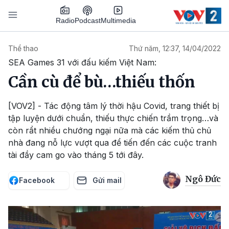
Nhảy đến nội dung
Podcast
Radio
Multimedia
Main navigation
Thể thao
Thứ năm, 12:37, 14/04/2022
SEA Games 31 với đấu kiếm Việt Nam:
Cần cù để bù…thiếu thốn
[VOV2] - Tác động tâm lý thời hậu Covid, trang thiết bị
tập luyện dưới chuẩn, thiếu thực chiến trầm trọng…và
còn rẩt nhiều chướng ngại nữa mà các kiếm thủ chủ
nhà đang nỗ lực vượt qua để tiến đến các cuộc tranh
tài đầy cam go vào tháng 5 tới đây.
Ngô Đức
Facebook
Gửi mail