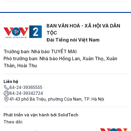
BAN VĂN HOÁ - XÃ HỘI VÀ DÂN
TỘC
Đài Tiếng nói Việt Nam
Trưởng ban: Nhà báo TUYẾT MAI
Phó trưởng ban: Nhà báo Hồng Lan, Xuân Thọ, Xuân
Thân, Hoài Thu
Liên hệ
84-24-39365555
84-24-39342724
41-43 phố Bà Triệu, phường Cửa Nam, TP. Hà Nội
Phát triển và vận hành bởi SolidTech
Mạng xã hội
Theo dõi: