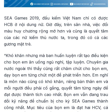
SEA Games 2019, đấu kiếm Việt Nam chỉ có được
HCB ở nội dung nữ. Giờ đây, trên sân nhà, việc đổi
màu huy chương rộng mở hơn và cũng là quyết tâm
của các nữ kiếm thủ nước ta, trong đó có cả các
gương mặt trẻ.
“Khó khăn nhưng mà ban huấn luyện rất tạo điều kiện
cho bọn em ăn uống ngủ nghỉ, tập luyện. Chuyên gia
nước ngoài thì thầy cũng rất chăm chút cho bọn em,
dạy bọn em từng chút một để phát triển hơn. Em nghĩ
là môn nào cũng có khó khăn, riêng bản thân em và
mỗi người đều phải cố gắng, quyết tâm từng ngày để
đạt được thành tích cao nhất. Bọn em vẫn đang trau
dồi kỹ năng để chuẩn bị cho kỳ SEA Games thành
công nhất. Mục tiêu của bọn em là đạt hai HCV, cá