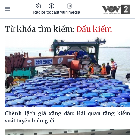
Nhảy đến nội dung
Podcast
Radio
Multimedia
Main navigation
Từ khóa tìm kiếm:
Đấu kiếm
Chênh lệch giá xăng dầu: Hải quan tăng kiểm
soát tuyến biên giới