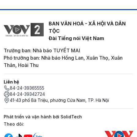
BAN VĂN HOÁ - XÃ HỘI VÀ DÂN
TỘC
Đài Tiếng nói Việt Nam
Trưởng ban: Nhà báo TUYẾT MAI
Phó trưởng ban: Nhà báo Hồng Lan, Xuân Thọ, Xuân
Thân, Hoài Thu
Liên hệ
84-24-39365555
84-24-39342724
41-43 phố Bà Triệu, phường Cửa Nam, TP. Hà Nội
Phát triển và vận hành bởi SolidTech
Mạng xã hội
Theo dõi: