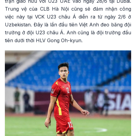
trận giao hữu với U23 UAE vào ngày 28/6 tại Dubai.
Trung vệ của CLB Hà Nội cũng sẽ đảm nhận công
việc này tại VCK U23 châu Á diễn ra từ ngày 2/6 ở
Uzbekistan. Đây là lần đầu tiên Việt Anh đeo băng đội
trưởng ở đội U23 châu Á. Anh cũng là đội trưởng đầu
tiên dưới thời HLV Gong Oh-kyun.