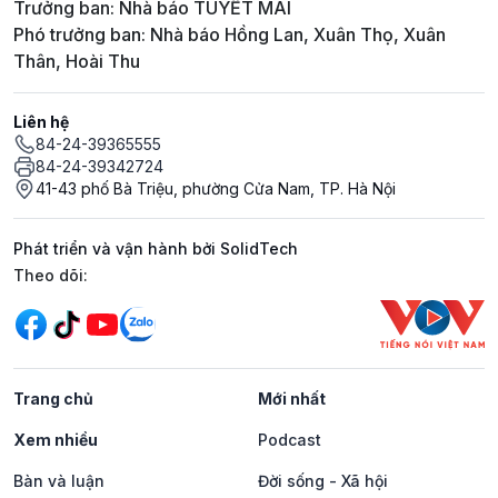
Trưởng ban: Nhà báo TUYẾT MAI
Phó trưởng ban: Nhà báo Hồng Lan, Xuân Thọ, Xuân
Thân, Hoài Thu
Liên hệ
84-24-39365555
84-24-39342724
41-43 phố Bà Triệu, phường Cửa Nam, TP. Hà Nội
Phát triển và vận hành bởi SolidTech
Mạng xã hội
Theo dõi:
Trang chủ
Mới nhất
Xem nhiều
Podcast
Bàn và luận
Đời sống - Xã hội