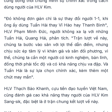
cũng đồng thời chứng minh sự chính xác trong cách
dùng người của HLV Kim.
"Đó không đơn giản chỉ là sự thay đổi người 1-1, khi
ông ấy dùng Tuấn Hải thay Vĩ Hào hay Thanh Bình",
HLV Phạm Minh Đức, người không xa lạ với những
Tuấn Hải, Quang Hải, phân tích. "Trận lượt về này,
chúng ta bước vào sân với lợi thế dẫn điểm, nhưng
chịu sức ép tâm lý vì khán giả và sân đối phương, vì
thế, chúng ta cần một người có kinh nghiệm, bản lĩnh,
đồng thời phải tốc độ và có khả năng chịu va đập. Và
Tuấn Hải là sự lựa chọn chính xác, kèm thêm một
chút may mắn".
HLV Thạch Bảo Khanh, cựu tiền đạo tuyển Việt Nam,
cũng đánh giá cao khả năng thay người của HLV Kim
Sang-sik, đặc biệt là ở trận chung kết lượt về này.