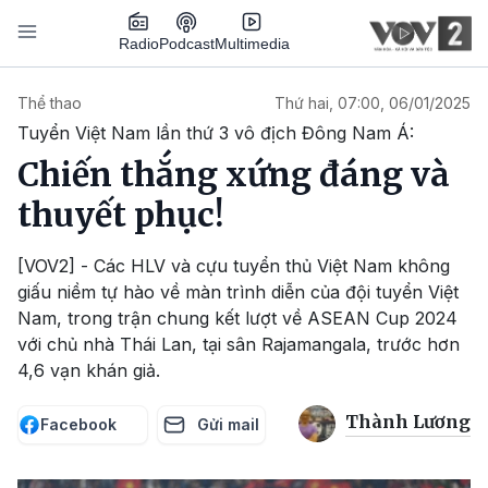
Nhảy đến nội dung
Podcast
Radio
Multimedia
Main navigation
Thể thao
Thứ hai, 07:00, 06/01/2025
Tuyển Việt Nam lần thứ 3 vô địch Đông Nam Á:
Chiến thắng xứng đáng và
thuyết phục!
[VOV2] - Các HLV và cựu tuyển thủ Việt Nam không
giấu niềm tự hào về màn trình diễn của đội tuyển Việt
Nam, trong trận chung kết lượt về ASEAN Cup 2024
với chủ nhà Thái Lan, tại sân Rajamangala, trước hơn
4,6 vạn khán giả.
Thành Lương
Facebook
Gửi mail