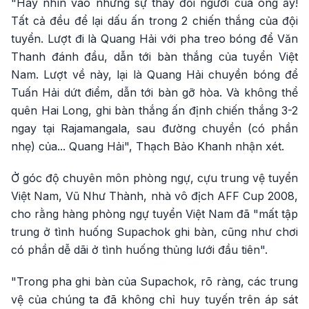
"Hãy nhìn vào những sự thay đổi người của ông ấy!
Tất cả đều để lại dấu ấn trong 2 chiến thắng của đội
tuyển. Lượt đi là Quang Hải với pha treo bóng để Văn
Thanh đánh đầu, dẫn tới bàn thắng của tuyển Việt
Nam. Lượt về này, lại là Quang Hải chuyền bóng để
Tuấn Hải dứt điểm, dẫn tới bàn gỡ hòa. Và không thể
quên Hai Long, ghi bàn thắng ấn định chiến thắng 3-2
ngay tại Rajamangala, sau đường chuyền (có phần
nhẹ) của... Quang Hải", Thạch Bảo Khanh nhận xét.
Ở góc độ chuyên môn phòng ngự, cựu trung vệ tuyển
Việt Nam, Vũ Như Thành, nhà vô địch AFF Cup 2008,
cho rằng hàng phòng ngự tuyển Việt Nam đã "mất tập
trung ở tình huống Supachok ghi bàn, cũng như chơi
có phần dễ dãi ở tình huống thủng lưới đầu tiên".
"Trong pha ghi bàn của Supachok, rõ ràng, các trung
vệ của chúng ta đã không chỉ huy tuyến trên áp sát