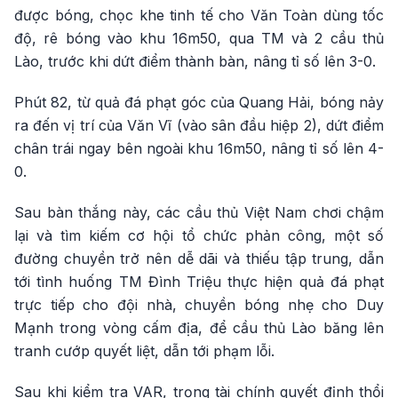
được bóng, chọc khe tinh tế cho Văn Toàn dùng tốc
độ, rê bóng vào khu 16m50, qua TM và 2 cầu thủ
Lào, trước khi dứt điểm thành bàn, nâng tỉ số lên 3-0.
Phút 82, từ quả đá phạt góc của Quang Hải, bóng nảy
ra đến vị trí của Văn Vĩ (vào sân đầu hiệp 2), dứt điểm
chân trái ngay bên ngoài khu 16m50, nâng tỉ số lên 4-
0.
Sau bàn thắng này, các cầu thủ Việt Nam chơi chậm
lại và tìm kiếm cơ hội tổ chức phản công, một số
đường chuyền trở nên dễ dãi và thiếu tập trung, dẫn
tới tình huống TM Đình Triệu thực hiện quả đá phạt
trực tiếp cho đội nhà, chuyền bóng nhẹ cho Duy
Mạnh trong vòng cấm địa, để cầu thủ Lào băng lên
tranh cướp quyết liệt, dẫn tới phạm lỗi.
Sau khi kiểm tra VAR, trọng tài chính quyết định thổi