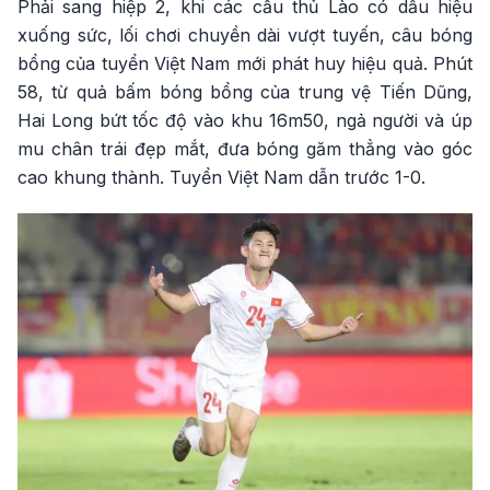
Phải sang hiệp 2, khi các cầu thủ Lào có dấu hiệu
xuống sức, lối chơi chuyền dài vượt tuyến, câu bóng
bổng của tuyển Việt Nam mới phát huy hiệu quả. Phút
58, từ quả bấm bóng bổng của trung vệ Tiến Dũng,
Hai Long bứt tốc độ vào khu 16m50, ngả người và úp
mu chân trái đẹp mắt, đưa bóng găm thẳng vào góc
cao khung thành. Tuyển Việt Nam dẫn trước 1-0.