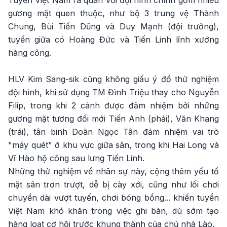
Tuyển Việt Nam ra quân với đội hình chính gồm nhiều
gương mặt quen thuộc, như bộ 3 trung vệ Thành
Chung, Bùi Tiến Dũng và Duy Mạnh (đội trưởng),
tuyến giữa có Hoàng Đức và Tiến Linh lĩnh xướng
hàng công.
HLV Kim Sang-sik cũng không giấu ý đồ thử nghiệm
đội hình, khi sử dụng TM Đình Triệu thay cho Nguyễn
Filip, trong khi 2 cánh được đảm nhiệm bởi những
gương mặt tương đối mới Tiến Anh (phải), Văn Khang
(trái), tân binh Doãn Ngọc Tân đảm nhiệm vai trò
"máy quét" ở khu vực giữa sân, trong khi Hai Long và
Vĩ Hào hộ công sau lưng Tiến Linh.
Những thử nghiệm về nhân sự này, cộng thêm yếu tố
mặt sân trơn trượt, dễ bị cày xới, cũng như lối chơi
chuyền dài vượt tuyến, chơi bóng bổng... khiến tuyển
Việt Nam khó khăn trong việc ghi bàn, dù sớm tạo
hàng loạt cơ hội trước khung thành của chủ nhà Lào.