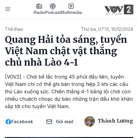
Nhảy đến nội dung
Podcast
Radio
Multimedia
Main navigation
Thể thao
Thứ ba, 07:13, 10/12/2024
Quang Hải tỏa sáng, tuyển
Việt Nam chật vật thắng
chủ nhà Lào 4-1
[VOV2] - Chơi bế tắc trong 45 phút đầu tiên, tuyển
Việt Nam chỉ có thể ghi bàn trong hiệp 2 khi các cầu
thủ Lào xuống sức. Chiến thắng 4-1 bằng lối chơi còn
nhiều chuệch choạc dự báo những trận đấu khó khăn
sắp tới cho tuyển Việt Nam.
Thành Lương
Facebook
Gửi mail