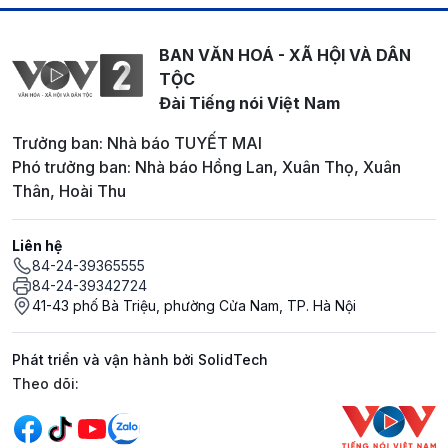
BAN VĂN HOÁ - XÃ HỘI VÀ DÂN
TỘC
Đài Tiếng nói Việt Nam
Trưởng ban: Nhà báo TUYẾT MAI
Phó trưởng ban: Nhà báo Hồng Lan, Xuân Thọ, Xuân
Thân, Hoài Thu
Liên hệ
84-24-39365555
84-24-39342724
41-43 phố Bà Triệu, phường Cửa Nam, TP. Hà Nội
Phát triển và vận hành bởi SolidTech
Mạng xã hội
Theo dõi: