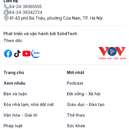
Liên hệ
84-24-39365555
84-24-39342724
41-43 phố Bà Triệu, phường Cửa Nam, TP. Hà Nội
Phát triển và vận hành bởi SolidTech
Mạng xã hội
Theo dõi:
Trang chủ
Mới nhất
Xem nhiều
Podcast
Bàn và luận
Đời sống - Xã hội
Xóa nhà tạm, nhà dột nát
Giáo dục - Đào tạo
Văn hóa - Giải trí
Thể thao
Pháp luật
Sức khỏe