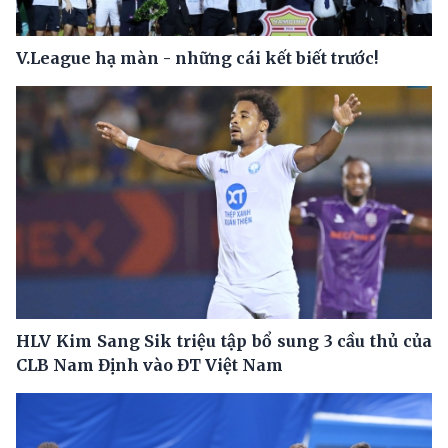
V.League hạ màn - những cái kết biết trước!
HLV Kim Sang Sik triệu tập bổ sung 3 cầu thủ của
CLB Nam Định vào ĐT Việt Nam